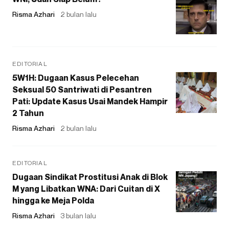
Risma Azhari
2 bulan lalu
EDITORIAL
5W1H: Dugaan Kasus Pelecehan
Seksual 50 Santriwati di Pesantren
Pati: Update Kasus Usai Mandek Hampir
2 Tahun
Risma Azhari
2 bulan lalu
EDITORIAL
Dugaan Sindikat Prostitusi Anak di Blok
M yang Libatkan WNA: Dari Cuitan di X
hingga ke Meja Polda
Risma Azhari
3 bulan lalu