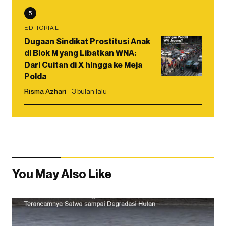
5
EDITORIAL
Dugaan Sindikat Prostitusi Anak
di Blok M yang Libatkan WNA:
Dari Cuitan di X hingga ke Meja
Polda
Risma Azhari
3 bulan lalu
You May Also Like