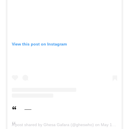
View this post on Instagram
A post shared by Ghesa Gafara (@gheswho)
on
May 16, 2019 at 1:53am PDT