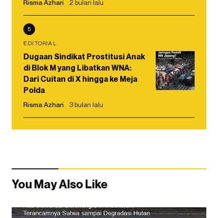
Risma Azhari
2 bulan lalu
5
EDITORIAL
Dugaan Sindikat Prostitusi Anak
di Blok M yang Libatkan WNA:
Dari Cuitan di X hingga ke Meja
Polda
Risma Azhari
3 bulan lalu
You May Also Like