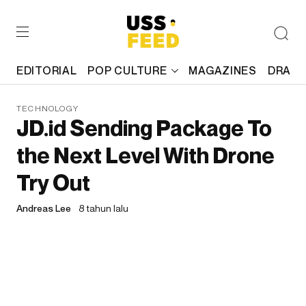
EDITORIAL
POP CULTURE
MAGAZINES
DRAFT
TECHNOLOGY
JD.id Sending Package To
the Next Level With Drone
Try Out
Andreas Lee
8 tahun lalu