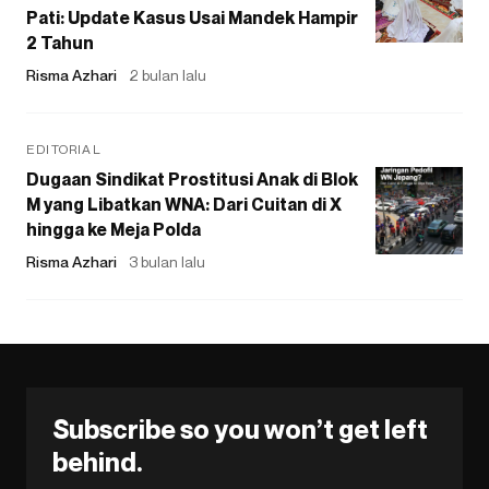
Pati: Update Kasus Usai Mandek Hampir
2 Tahun
Risma Azhari
2 bulan lalu
EDITORIAL
Dugaan Sindikat Prostitusi Anak di Blok
M yang Libatkan WNA: Dari Cuitan di X
hingga ke Meja Polda
Risma Azhari
3 bulan lalu
Subscribe so you won’t get left
behind.