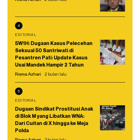
4
EDITORIAL
5W1H: Dugaan Kasus Pelecehan
Seksual 50 Santriwati di
Pesantren Pati: Update Kasus
Usai Mandek Hampir 2 Tahun
Risma Azhari
2 bulan lalu
5
EDITORIAL
Dugaan Sindikat Prostitusi Anak
di Blok M yang Libatkan WNA:
Dari Cuitan di X hingga ke Meja
Polda
Risma Azhari
3 bulan lalu