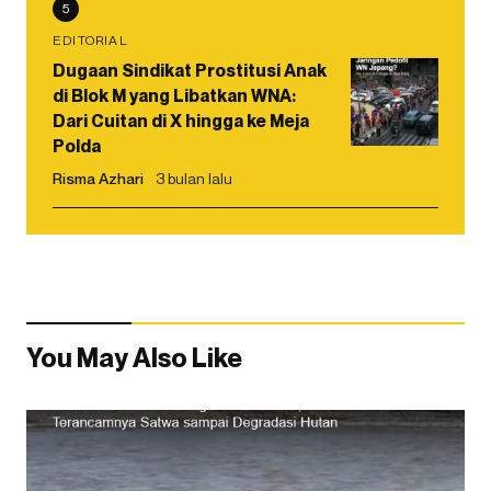
5
EDITORIAL
Dugaan Sindikat Prostitusi Anak
di Blok M yang Libatkan WNA:
Dari Cuitan di X hingga ke Meja
Polda
Risma Azhari
3 bulan lalu
You May Also Like