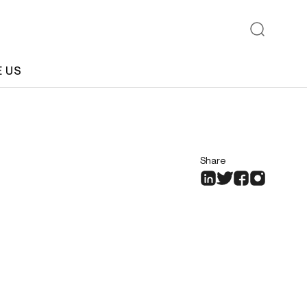
E US
Share