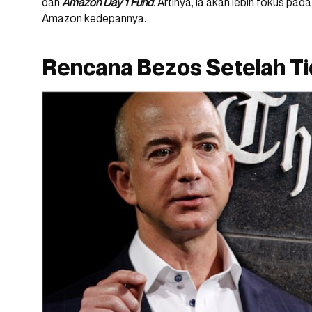
dan
Amazon Day 1 Fund
. Artinya, ia akan lebih fokus pa
Amazon kedepannya.
Rencana Bezos Setelah T