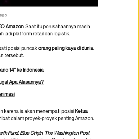
iego
EO Amazon
. Saat itu perusahaannya masih
adi platform retail dan logistik.
ti posisi puncak
orang paling kaya di dunia
.
n tersebut.
ano 14” ke Indonesia
uga! Apa Alasannya?
Animasi
on karena ia akan menempati posisi
Ketua
terlibat dalam proyek-proyek penting Amazon.
rth Fund
,
Blue Origin
,
The Washington Post
,