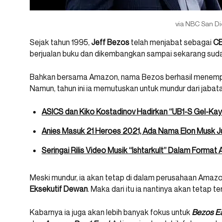
via NBC San D
Sejak tahun 1995,
Jeff Bezos
telah menjabat sebagai
C
berjualan buku dan dikembangkan sampai sekarang sudah j
Bahkan bersama Amazon, nama Bezos berhasil menempa
Namun, tahun ini ia memutuskan untuk mundur dari jabata
ASICS dan Kiko Kostadinov Hadirkan “UB1-S Gel-Kay
Anies Masuk 21 Heroes 2021, Ada Nama Elon Musk J
Seringai Rilis Video Musik “Ishtarkult” Dalam Format 
Meski mundur, ia akan tetap di dalam perusahaan Amaz
Eksekutif Dewan
. Maka dari itu ia nantinya akan tetap 
Kabarnya ia juga akan lebih banyak fokus untuk
Bezos Ea