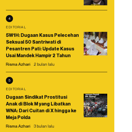
4
EDITORIAL
5W1H: Dugaan Kasus Pelecehan
Seksual 50 Santriwati di
Pesantren Pati: Update Kasus
Usai Mandek Hampir 2 Tahun
Risma Azhari
2 bulan lalu
5
EDITORIAL
Dugaan Sindikat Prostitusi
Anak di Blok M yang Libatkan
WNA: Dari Cuitan di X hingga ke
Meja Polda
Risma Azhari
3 bulan lalu