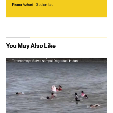
Risma Azhari
3 bulan lalu
You May Also Like