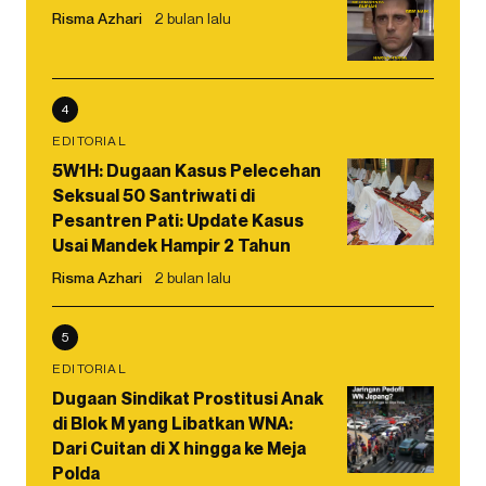
Risma Azhari
2 bulan lalu
4
EDITORIAL
5W1H: Dugaan Kasus Pelecehan
Seksual 50 Santriwati di
Pesantren Pati: Update Kasus
Usai Mandek Hampir 2 Tahun
Risma Azhari
2 bulan lalu
5
EDITORIAL
Dugaan Sindikat Prostitusi Anak
di Blok M yang Libatkan WNA:
Dari Cuitan di X hingga ke Meja
Polda