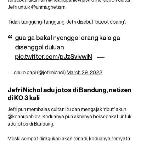
Jefri untuk @unmagnetism.
Tidak tanggung-tanggung, Jefri disebut ‘bacot doang’.
gua ga bakal nyenggol orang kalo ga
disenggol duluan
pic.twitter.com/pJzSvivwiN
— chulo papi (@jefrinichol)
March 29, 2022
Jefri Nichol adu jotos di Bandung, netizen
di KO 3 kali
Jefri pun membalas cuitan itu dan mengajak ‘ribut’ akun
@keanupahlevi. Keduanya pun akhirnya bersepakat untuk
adu jotos di Bandung.
Meski sempat diragukan akan terjadi, keduanya ternyata