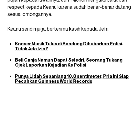
respect kepada Keanu karena sudah benar-benar datang
sesuai omongannya.
Keanu sendiri juga berterima kasih kepada Jefri.
Konser Musik Tulus di Bandung Dibubarkan Polisi,
Tidak Ada Izin?
Beli Ganja Namun Dapat Seledri, Seorang Tukang
Ojek Laporkan Kejadian Ke Polisi
Punya Lidah Sepanjang 10,8 sentimeter, Pria Ini Siap
Pecahkan Guinness World Records