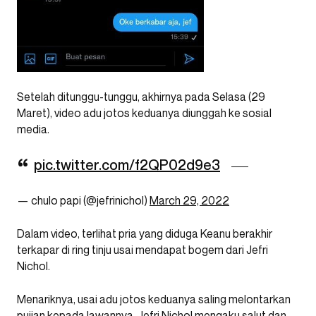
Setelah ditunggu-tunggu, akhirnya pada Selasa (29
Maret), video adu jotos keduanya diunggah ke sosial
media.
pic.twitter.com/f2QP02d9e3
— chulo papi (@jefrinichol)
March 29, 2022
Dalam video, terlihat pria yang diduga Keanu berakhir
terkapar di ring tinju usai mendapat bogem dari Jefri
Nichol.
Menariknya, usai adu jotos keduanya saling melontarkan
pujian kepada lawannya. Jefri Nichol mengaku salut dan