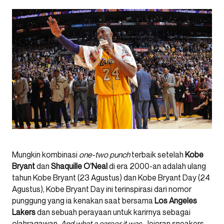
Mungkin kombinasi
one-two punch
terbaik setelah
Kobe
Bryant
dan
Shaquille O’Neal
di era 2000-an adalah ulang
tahun Kobe Bryant (23 Agustus) dan Kobe Bryant Day (24
Agustus), Kobe Bryant Day ini terinspirasi dari nomor
punggung yang ia kenakan saat bersama
Los Angeles
Lakers
dan sebuah perayaan untuk karirnya sebagai
olahragawan.
And what a career it was.
Jejeran sneakers