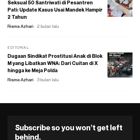
Seksual 50 Santriwati di Pesantren
Pati: Update Kasus Usai Mandek Hampir
2 Tahun
Risma Azhari
2 bulan lalu
EDITORIAL
Dugaan Sindikat Prostitusi Anak di Blok
M yang Libatkan WNA: Dari Cuitan di X
hingga ke Meja Polda
Risma Azhari
3 bulan lalu
Subscribe so you won’t get left
behind.