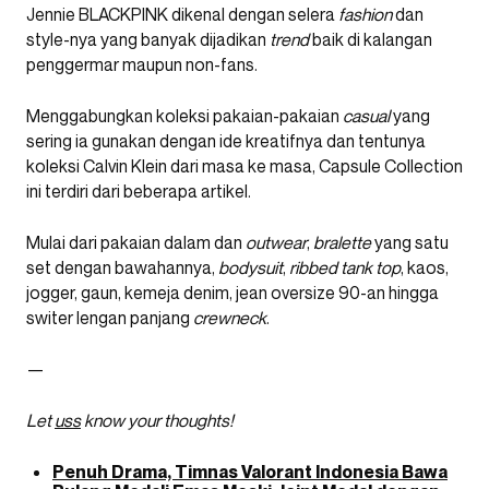
Jennie BLACKPINK dikenal dengan selera
fashion
dan
style-nya yang banyak dijadikan
trend
baik di kalangan
penggermar maupun non-fans.
Menggabungkan koleksi pakaian-pakaian
casual
yang
sering ia gunakan dengan ide kreatifnya dan tentunya
koleksi Calvin Klein dari masa ke masa, Capsule Collection
ini terdiri dari beberapa artikel.
Mulai dari pakaian dalam dan
outwear
,
bralette
yang satu
set dengan bawahannya,
bodysuit
,
ribbed tank top
, kaos,
jogger, gaun, kemeja denim, jean oversize 90-an hingga
switer lengan panjang
crewneck
.
—
Let
uss
know your thoughts!
Penuh Drama, Timnas Valorant Indonesia Bawa