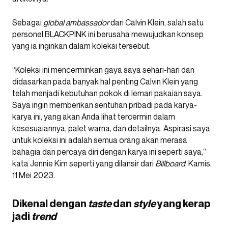
Sebagai
global ambassador
dari Calvin Klein, salah satu
personel BLACKPINK ini berusaha mewujudkan konsep
yang ia inginkan dalam koleksi tersebut.
“Koleksi ini mencerminkan gaya saya sehari-hari dan
didasarkan pada banyak hal penting Calvin Klein yang
telah menjadi kebutuhan pokok di lemari pakaian saya.
Saya ingin memberikan sentuhan pribadi pada karya-
karya ini, yang akan Anda lihat tercermin dalam
kesesuaiannya, palet warna, dan detailnya. Aspirasi saya
untuk koleksi ini adalah semua orang akan merasa
bahagia dan percaya diri dengan karya ini seperti saya,”
kata Jennie Kim seperti yang dilansir dari
Billboard
, Kamis,
11 Mei 2023.
Dikenal dengan
taste
dan
style
yang kerap
jadi
trend