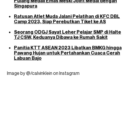
Pulang Medali Emas Meski Joint Medal dengan
Singapura
Ratusan Atlet Muda Jalani Pelatihan di KFC DBL
Camp 2023, Siap Perebutkan Tiket ke AS
Seorang ODGJ Sayat Leher Pelajar SMP di Halte
TJ CSW, Keduanya Dibawa ke Rumah Sakit
Panitia KTT ASEAN 2023 Libatkan BMKG hingga
Pawang Hujan untuk Pertahankan Cuaca Cerah
Labuan Bajo
Image by @/calvinklein on Instagram