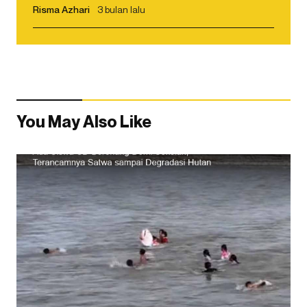
Risma Azhari
3 bulan lalu
You May Also Like