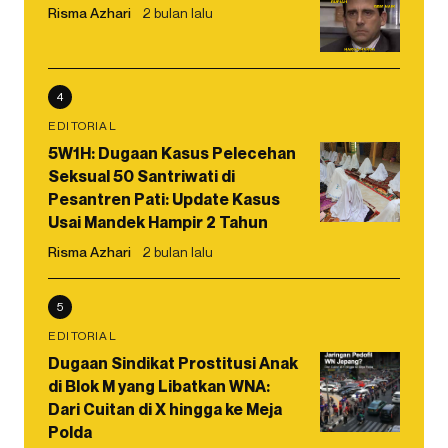
Risma Azhari
2 bulan lalu
4
EDITORIAL
5W1H: Dugaan Kasus Pelecehan
Seksual 50 Santriwati di
Pesantren Pati: Update Kasus
Usai Mandek Hampir 2 Tahun
Risma Azhari
2 bulan lalu
5
EDITORIAL
Dugaan Sindikat Prostitusi Anak
di Blok M yang Libatkan WNA:
Dari Cuitan di X hingga ke Meja
Polda