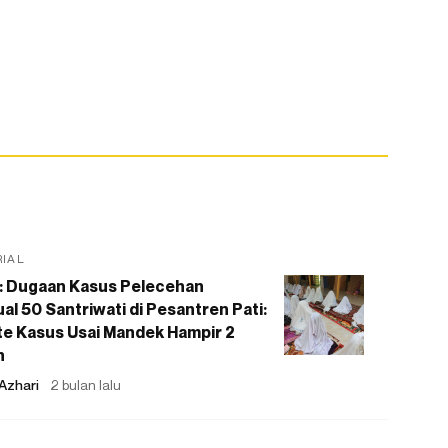
RIAL
: Dugaan Kasus Pelecehan
al 50 Santriwati di Pesantren Pati:
e Kasus Usai Mandek Hampir 2
n
Azhari
2 bulan lalu