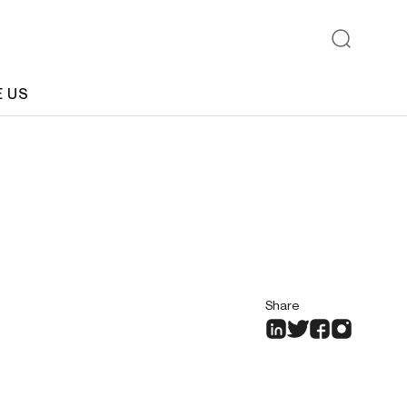
E US
Share