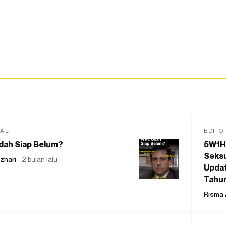
IAL
EDITO
dah Siap Belum?
5W1H
Seksu
zhari
2 bulan lalu
Updat
Tahu
Risma 