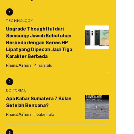
1
TECHNOLOGY
Upgrade Thoughtful dari
Samsung: Jawab Kebutuhan
Berbeda dengan Series HP
Lipat yang Dipecah Jadi Tiga
Karakter Berbeda
Risma Azhari
4 hari lalu
2
EDITORIAL
Apa Kabar Sumatera 7 Bulan
Setelah Bencana?
Risma Azhari
1 bulan lalu
3