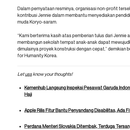
Dalam pernyataan resminya, organisasi non-profit ters
kontribusi Jennie dalam membantu menyediakan pendidi
muda Koryo-saram.
“Kami berterima kasih atas pemberian tulus dari Jennie
membangun sekolah tempat anak-anak dapat mewujudk
dimulainya proyek konstruksi dengan cepat,” demikian b
for Humanity Korea.
Let
uss
know your thoughts!
Kemenhub Langsung Inspeksi Pesawat Garuda Indo
Haji
Apple Rilis Fitur Bantu Penyandang Disabilitas, Ada 
Perdana Menteri Slovakia Ditembak, Terduga Tersa