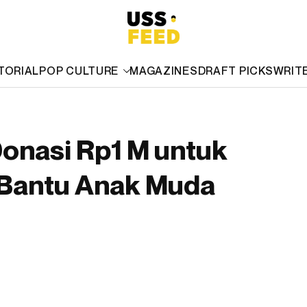
TORIAL
POP CULTURE
MAGAZINES
DRAFT PICKS
WRIT
onasi Rp1 M untuk
 Bantu Anak Muda