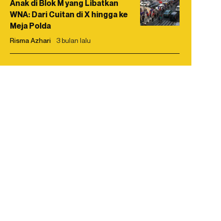
Anak di Blok M yang Libatkan
WNA: Dari Cuitan di X hingga ke
Meja Polda
Risma Azhari
3 bulan lalu