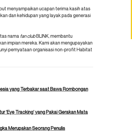
ebut menyampaikan ucapan terima kasih atas
kan dan kehidupan yang layak pada generasi
 atas nama
fan club
BLINK, membantu
an impian mereka. Kami akan mengupayakan
unyi pernyataan organisasi non-profit Habitat
nesia yang Terbakar saat Bawa Rombongan
Fitur ‘Eye Tracking’ yang Pakai Gerakan Mata
ngka Merupakan Seorang Penulis