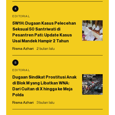
4
EDITORIAL
5W1H: Dugaan Kasus Pelecehan
Seksual 50 Santriwati di
Pesantren Pati: Update Kasus
Usai Mandek Hampir 2 Tahun
Risma Azhari
2 bulan lalu
5
EDITORIAL
Dugaan Sindikat Prostitusi Anak
di Blok M yang Libatkan WNA:
Dari Cuitan di X hingga ke Meja
Polda
Risma Azhari
3 bulan lalu