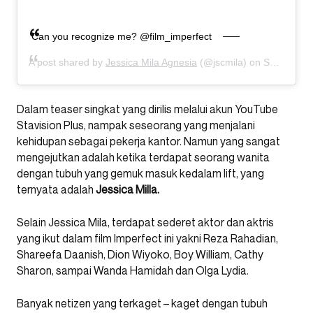
Can you recognize me? @film_imperfect
A post shared by
Jessica Mila Agnesia
(@jscmila) on
Sep 19, 2019 at 5:42am PDT
Dalam teaser singkat yang dirilis melalui akun YouTube
Stavision Plus, nampak seseorang yang menjalani
kehidupan sebagai pekerja kantor. Namun yang sangat
mengejutkan adalah ketika terdapat seorang wanita
dengan tubuh yang gemuk masuk kedalam lift, yang
ternyata adalah
Jessica Milla.
Selain Jessica Mila, terdapat sederet aktor dan aktris
yang ikut dalam film Imperfect ini yakni Reza Rahadian,
Shareefa Daanish, Dion Wiyoko, Boy William, Cathy
Sharon, sampai Wanda Hamidah dan Olga Lydia.
Banyak netizen yang terkaget – kaget dengan tubuh