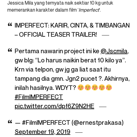
Jessica Mila yang ternyata naik sektiar 10 kg untuk
memerankan karakter dalam film ‘
Imperfect
‘.
IMPERFECT: KARIR, CINTA, & TIMBANGAN
– OFFICIAL TEASER TRAILER!
Pertama nawarin project ini ke
@Jscmila
,
gw blg: “Lo harus naikin berat 10 kilo ya”.
Krn via telpon, gw jg ga liat saat itu
tampang dia gmn. Jgn2 pucet ?. Akhirnya,
inilah hasilnya. WDYT?
#FilmIMPERFECT
pic.twitter.com/dpf6Z9N2HE
— #FilmIMPERFECT (@ernestprakasa)
September 19, 2019