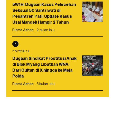
5W1H: Dugaan Kasus Pelecehan
Seksual 50 Santriwati di
Pesantren Pati: Update Kasus
Usai Mandek Hampir 2 Tahun
Risma Azhari
2 bulan lalu
5
EDITORIAL
Dugaan Sindikat Prostitusi Anak
di Blok M yang Libatkan WNA:
Dari Cuitan di X hingga ke Meja
Polda
Risma Azhari
3 bulan lalu