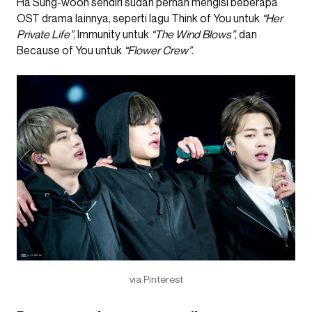
Ha Sung-woon sendiri sudah pernah mengisi beberapa
OST drama lainnya, seperti lagu Think of You untuk
“Her
Private Life”
, Immunity untuk
“The Wind Blows”
, dan
Because of You untuk
“Flower Crew”
.
via Pinterest