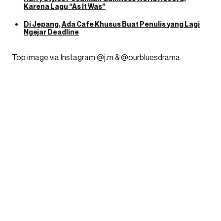
Karena Lagu “As It Was”
Di Jepang, Ada Cafe Khusus Buat Penulis yang Lagi
Ngejar Deadline
Top image via Instagram @j.m & @ourbluesdrama