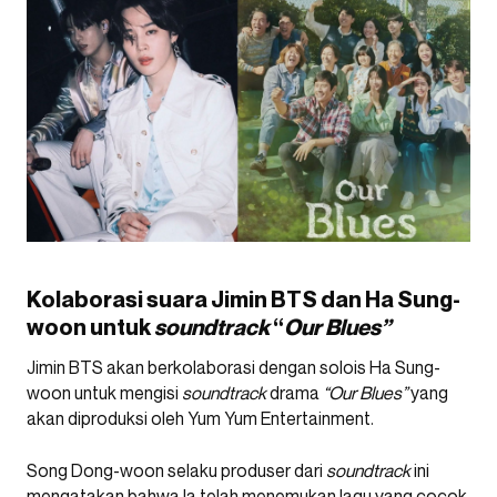
Kolaborasi suara Jimin BTS dan Ha Sung-
woon untuk
soundtrack
“
Our Blues”
Jimin BTS akan berkolaborasi dengan solois Ha Sung-
woon untuk mengisi
soundtrack
drama
“Our Blues”
yang
akan diproduksi oleh Yum Yum Entertainment.
Song Dong-woon selaku produser dari
soundtrack
ini
mengatakan bahwa Ia telah menemukan lagu yang cocok