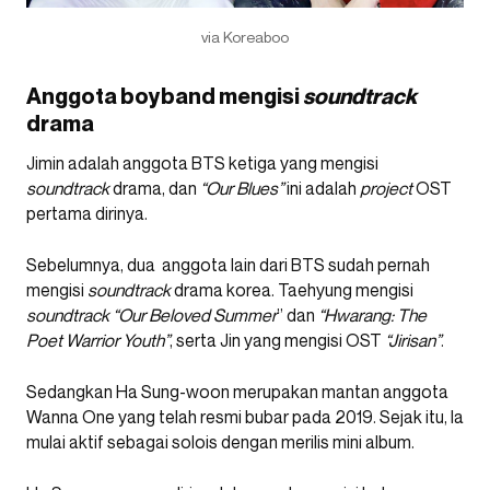
via Koreaboo
Anggota boyband mengisi
soundtrack
drama
Jimin adalah anggota BTS ketiga yang mengisi
soundtrack
drama, dan
“Our Blues”
ini adalah
project
OST
pertama dirinya.
Sebelumnya, dua anggota lain dari BTS sudah pernah
mengisi
soundtrack
drama korea. Taehyung mengisi
soundtrack
“Our Beloved Summer
” dan
“Hwarang: The
Poet Warrior Youth”
, serta Jin yang mengisi OST
“Jirisan”
.
Sedangkan Ha Sung-woon merupakan mantan anggota
Wanna One yang telah resmi bubar pada 2019. Sejak itu, Ia
mulai aktif sebagai solois dengan merilis mini album.