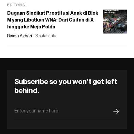
EDITORIAL
Dugaan Sindikat Prostitusi Anak di Blok
M yang Libatkan WNA: Dari Cuitan di X
hingga ke Meja Polda
Risma Azhari
3 bulan lalu
Subscribe so you won’t get left
behind.