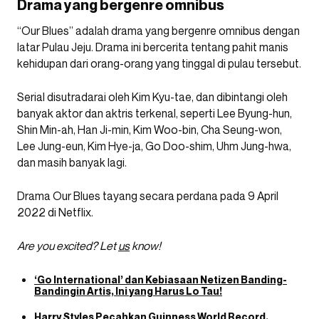
Drama yang bergenre omnibus
“Our Blues” adalah drama yang bergenre omnibus dengan
latar Pulau Jeju. Drama ini bercerita tentang pahit manis
kehidupan dari orang-orang yang tinggal di pulau tersebut.
Serial disutradarai oleh Kim Kyu-tae, dan dibintangi oleh
banyak aktor dan aktris terkenal, seperti Lee Byung-hun,
Shin Min-ah, Han Ji-min, Kim Woo-bin, Cha Seung-won,
Lee Jung-eun, Kim Hye-ja, Go Doo-shim, Uhm Jung-hwa,
dan masih banyak lagi.
Drama Our Blues tayang secara perdana pada 9 April
2022 di Netflix.
Are you excited? Let
us
know!
‘Go International’ dan Kebiasaan Netizen Banding-
Bandingin Artis, Ini yang Harus Lo Tau!
Harry Styles Pecahkan Guinness World Record,