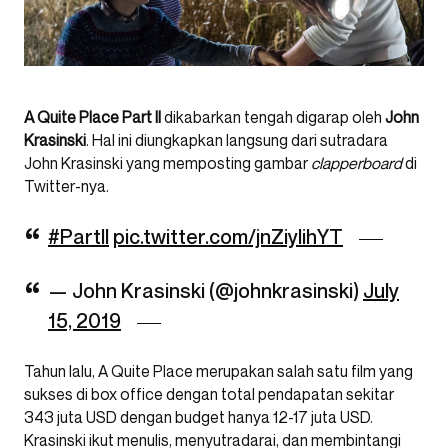
A Quite Place Part II
dikabarkan tengah digarap oleh
John
Krasinski
. Hal ini diungkapkan langsung dari sutradara
John Krasinski yang memposting gambar
clapperboard
di
Twitter-nya.
#PartII
pic.twitter.com/jnZiylihYT
— John Krasinski (@johnkrasinski)
July
15, 2019
Tahun lalu, A Quite Place merupakan salah satu film yang
sukses di box office dengan total pendapatan sekitar
343 juta USD dengan budget hanya 12-17 juta USD.
Krasinski ikut menulis, menyutradarai, dan membintangi