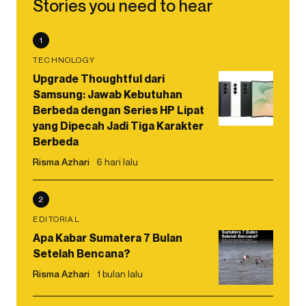
Stories you need to hear
1
TECHNOLOGY
Upgrade Thoughtful dari
Samsung: Jawab Kebutuhan
Berbeda dengan Series HP Lipat
yang Dipecah Jadi Tiga Karakter
Berbeda
Risma Azhari
6 hari lalu
2
EDITORIAL
Apa Kabar Sumatera 7 Bulan
Setelah Bencana?
Risma Azhari
1 bulan lalu