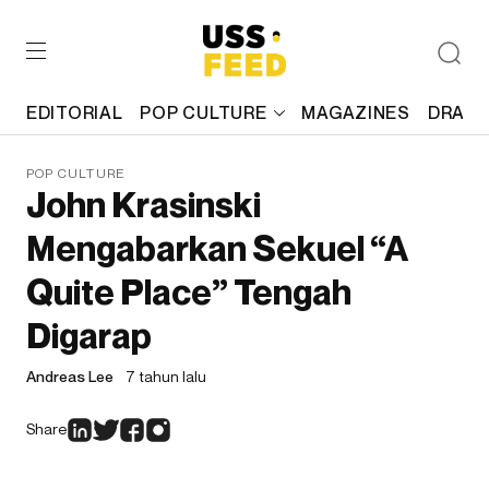
EDITORIAL
POP CULTURE
MAGAZINES
DRAFT
POP CULTURE
John Krasinski
Mengabarkan Sekuel “A
Quite Place” Tengah
Digarap
Andreas Lee
7 tahun lalu
Share