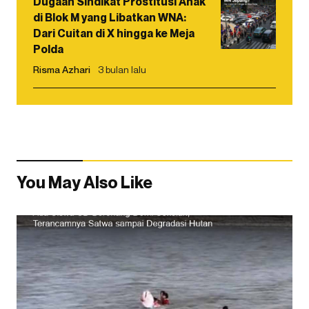
Dugaan Sindikat Prostitusi Anak
di Blok M yang Libatkan WNA:
Dari Cuitan di X hingga ke Meja
Polda
Risma Azhari
3 bulan lalu
You May Also Like