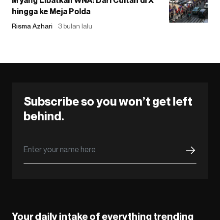
hingga ke Meja Polda
Risma Azhari
3 bulan lalu
Subscribe so you won’t get left
behind.
Your daily intake of everything trending