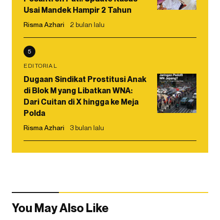
Usai Mandek Hampir 2 Tahun
Risma Azhari
2 bulan lalu
5
EDITORIAL
Dugaan Sindikat Prostitusi Anak
di Blok M yang Libatkan WNA:
Dari Cuitan di X hingga ke Meja
Polda
Risma Azhari
3 bulan lalu
You May Also Like