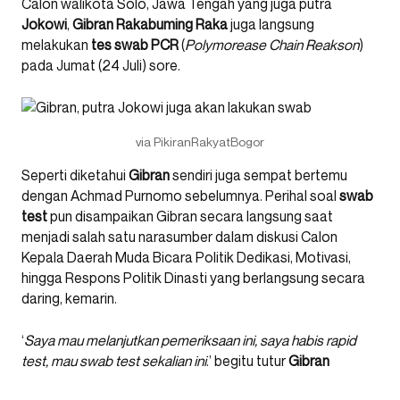
Calon walikota Solo, Jawa Tengah yang juga putra
Jokowi
,
Gibran Rakabuming Raka
juga langsung
melakukan
tes swab PCR
(
Polymorease Chain Reakson
)
pada Jumat (24 Juli) sore.
via PikiranRakyatBogor
Seperti diketahui
Gibran
sendiri juga sempat bertemu
dengan Achmad Purnomo sebelumnya. Perihal soal
swab
test
pun disampaikan Gibran secara langsung saat
menjadi salah satu narasumber dalam diskusi Calon
Kepala Daerah Muda Bicara Politik Dedikasi, Motivasi,
hingga Respons Politik Dinasti yang berlangsung secara
daring, kemarin.
‘
Saya mau melanjutkan pemeriksaan ini, saya habis rapid
test, mau swab test sekalian ini
.’ begitu tutur
Gibran