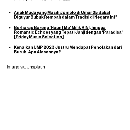
Anak Muda yang Masih Jomblo di Umur 25 Bakal
Diguyur Bubuk Rempah dalam Tradisi di Negara Ini?
Berharap Bareng ‘Haunt Me’ Milik RINI, hingga
Romantic Echoes yang Tepati Janji dengan ‘Paradisa’
[Friday Music Selection]
Kenaikan UMP 2023 Justru Mendapat Penolakan dari
Buruh, Apa Alasannya?
Image via Unsplash