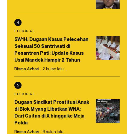
4
EDITORIAL
5W1H: Dugaan Kasus Pelecehan
Seksual 50 Santriwati di
Pesantren Pati: Update Kasus
Usai Mandek Hampir 2 Tahun
Risma Azhari
2 bulan lalu
5
EDITORIAL
Dugaan Sindikat Prostitusi Anak
di Blok M yang Libatkan WNA:
Dari Cuitan di X hingga ke Meja
Polda
Risma Azhari
3 bulan lalu