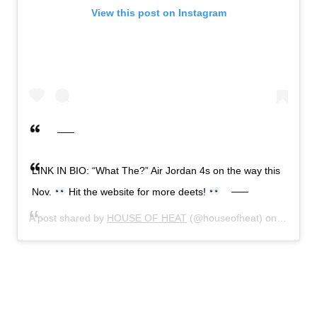
View this post on Instagram
LINK IN BIO: “What The?” Air Jordan 4s on the way this
Nov.
Hit the website for more deets!
A post shared by
HOUSE OF HEAT
(@houseofheat) on
Mar 27,