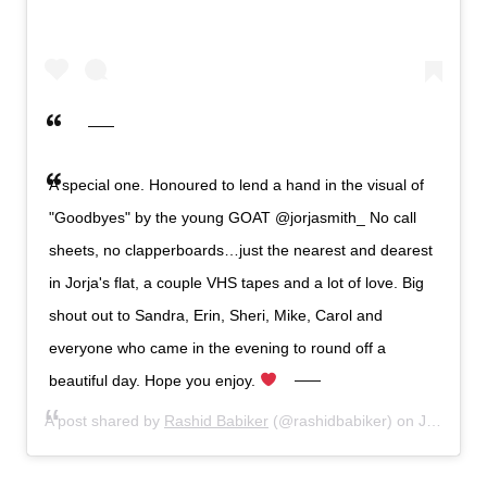
A special one. Honoured to lend a hand in the visual of
"Goodbyes" by the young GOAT @jorjasmith_ No call
sheets, no clapperboards…just the nearest and dearest
in Jorja's flat, a couple VHS tapes and a lot of love. Big
shout out to Sandra, Erin, Sheri, Mike, Carol and
everyone who came in the evening to round off a
beautiful day. Hope you enjoy.
A post shared by
Rashid Babiker
(@rashidbabiker) on
Jun 10, 2019 at 9:08am PDT