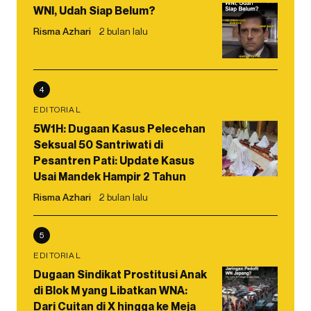
WNI, Udah Siap Belum?
Risma Azhari
2 bulan lalu
4
EDITORIAL
5W1H: Dugaan Kasus Pelecehan
Seksual 50 Santriwati di
Pesantren Pati: Update Kasus
Usai Mandek Hampir 2 Tahun
Risma Azhari
2 bulan lalu
5
EDITORIAL
Dugaan Sindikat Prostitusi Anak
di Blok M yang Libatkan WNA:
Dari Cuitan di X hingga ke Meja