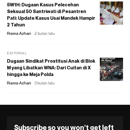
5W1H: Dugaan Kasus Pelecehan
Seksual 50 Santriwati di Pesantren
Pati: Update Kasus Usai Mandek Hampir
2 Tahun
Risma Azhari
2 bulan lalu
EDITORIAL
Dugaan Sindikat Prostitusi Anak di Blok
M yang Libatkan WNA: Dari Cuitan di X
hingga ke Meja Polda
Risma Azhari
3 bulan lalu
Subscribe so you won’t get left