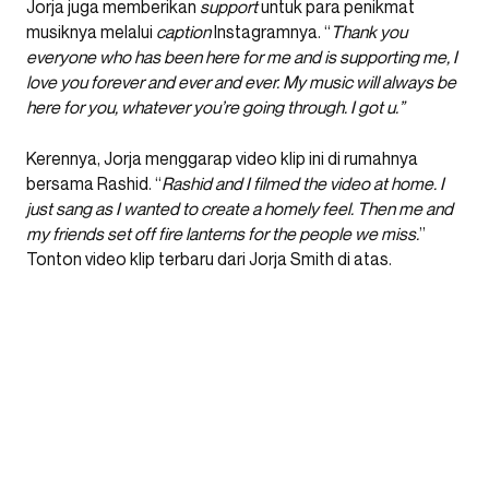
Jorja juga memberikan
support
untuk para penikmat
musiknya melalui
caption
Instagramnya. “
Thank you
everyone who has been here for me and is supporting me, I
love you forever and ever and ever. My music will always be
here for you, whatever you’re going through. I got u.”
Kerennya, Jorja menggarap video klip ini di rumahnya
bersama Rashid. “
Rashid and I filmed the video at home. I
just sang as I wanted to create a homely feel. Then me and
my friends set off fire lanterns for the people we miss.
”
Tonton video klip terbaru dari Jorja Smith di atas.