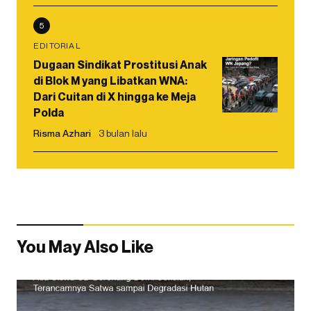
5
EDITORIAL
Dugaan Sindikat Prostitusi Anak
di Blok M yang Libatkan WNA:
Dari Cuitan di X hingga ke Meja
Polda
Risma Azhari
3 bulan lalu
You May Also Like