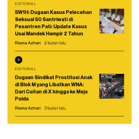
EDITORIAL
5W1H: Dugaan Kasus Pelecehan
Seksual 50 Santriwati di
Pesantren Pati: Update Kasus
Usai Mandek Hampir 2 Tahun
Risma Azhari
2 bulan lalu
5
EDITORIAL
Dugaan Sindikat Prostitusi Anak
di Blok M yang Libatkan WNA:
Dari Cuitan di X hingga ke Meja
Polda
Risma Azhari
3 bulan lalu