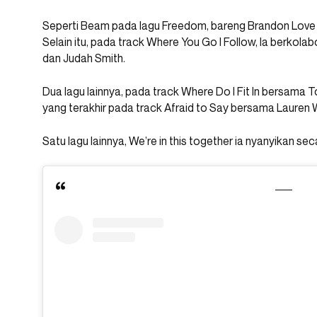
Seperti Beam pada lagu Freedom, bareng Brandon Love 
Selain itu, pada track Where You Go I Follow, Ia berkol
dan Judah Smith.
Dua lagu lainnya, pada track Where Do I Fit In bersama 
yang terakhir pada track Afraid to Say bersama Lauren 
Satu lagu lainnya, We’re in this together ia nyanyikan sec