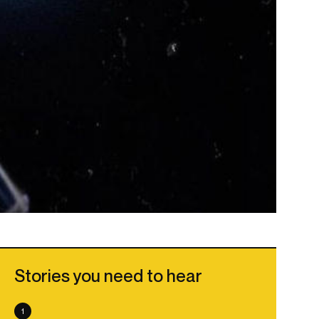
Stories you need to hear
1