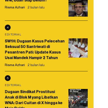
WNI, Udah Siap Belum?
Risma Azhari
2 bulan lalu
4
EDITORIAL
5W1H: Dugaan Kasus Pelecehan
Seksual 50 Santriwati di
Pesantren Pati: Update Kasus
Usai Mandek Hampir 2 Tahun
Risma Azhari
2 bulan lalu
5
EDITORIAL
Dugaan Sindikat Prostitusi
Anak di Blok M yang Libatkan
WNA: Dari Cuitan di X hingga ke