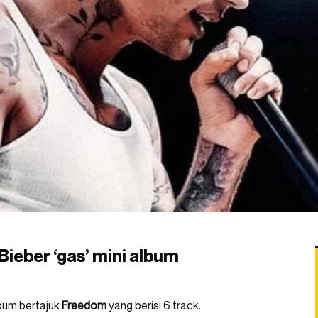
Bieber ‘gas’ mini album
album bertajuk
Freedom
yang berisi 6 track.