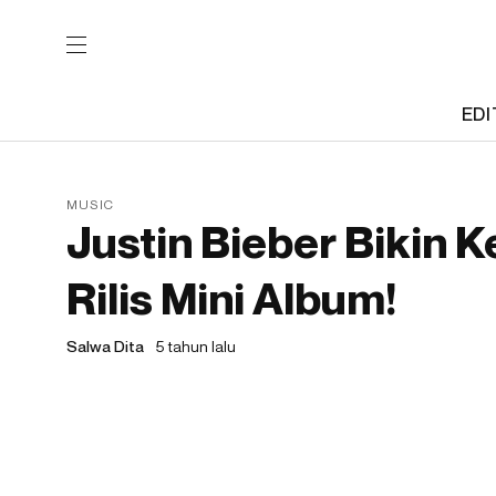
EDI
MUSIC
Justin Bieber Bikin K
Rilis Mini Album!
Salwa Dita
5 tahun lalu