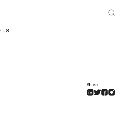
E US
Share