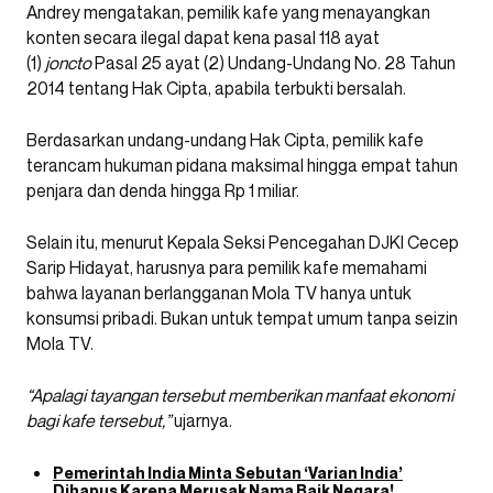
Andrey mengatakan, pemilik kafe yang menayangkan
konten secara ilegal dapat kena pasal 118 ayat
(1)
joncto
Pasal 25 ayat (2) Undang-Undang No. 28 Tahun
2014 tentang Hak Cipta, apabila terbukti bersalah.
Berdasarkan undang-undang Hak Cipta, pemilik kafe
terancam hukuman pidana maksimal hingga empat tahun
penjara dan denda hingga Rp 1 miliar.
Selain itu, menurut Kepala Seksi Pencegahan DJKI Cecep
Sarip Hidayat, harusnya para pemilik kafe memahami
bahwa layanan berlangganan Mola TV hanya untuk
konsumsi pribadi. Bukan untuk tempat umum tanpa seizin
Mola TV.
“Apalagi tayangan tersebut memberikan manfaat ekonomi
bagi kafe tersebut,”
ujarnya.
Pemerintah India Minta Sebutan ‘Varian India’
Dihapus Karena Merusak Nama Baik Negara!