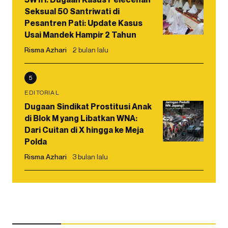
Seksual 50 Santriwati di
Pesantren Pati: Update Kasus
Usai Mandek Hampir 2 Tahun
Risma Azhari
2 bulan lalu
5
EDITORIAL
Dugaan Sindikat Prostitusi Anak
di Blok M yang Libatkan WNA:
Dari Cuitan di X hingga ke Meja
Polda
Risma Azhari
3 bulan lalu