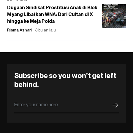
Dugaan Sindikat Prostitusi Anak di Blok
M yang Libatkan WNA: Dari Cuitan di X
hingga ke Meja Polda
Risma Azhari
3 bulan lalu
Subscribe so you won’t get left
behind.