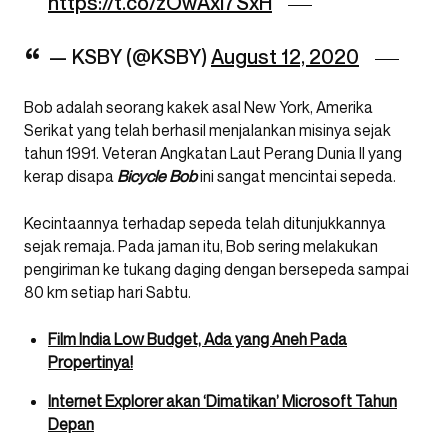
https://t.co/zOwAxi7SxH
— KSBY (@KSBY)
August 12, 2020
Bob adalah seorang kakek asal New York, Amerika
Serikat yang telah berhasil menjalankan misinya sejak
tahun 1991. Veteran Angkatan Laut Perang Dunia II yang
kerap disapa
Bicycle Bob
ini sangat mencintai sepeda.
Kecintaannya terhadap sepeda telah ditunjukkannya
sejak remaja. Pada jaman itu, Bob sering melakukan
pengiriman ke tukang daging dengan bersepeda sampai
80 km setiap hari Sabtu.
Film India Low Budget, Ada yang Aneh Pada
Propertinya!
Internet Explorer akan ‘Dimatikan’ Microsoft Tahun
Depan