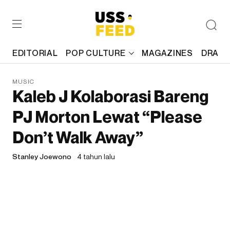
EDITORIAL
POP CULTURE
MAGAZINES
DRAFT
MUSIC
Kaleb J Kolaborasi Bareng
PJ Morton Lewat “Please
Don’t Walk Away”
Stanley Joewono
4 tahun lalu