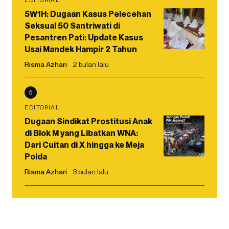
5W1H: Dugaan Kasus Pelecehan
Seksual 50 Santriwati di
Pesantren Pati: Update Kasus
Usai Mandek Hampir 2 Tahun
Risma Azhari
2 bulan lalu
5
EDITORIAL
Dugaan Sindikat Prostitusi Anak
di Blok M yang Libatkan WNA:
Dari Cuitan di X hingga ke Meja
Polda
Risma Azhari
3 bulan lalu