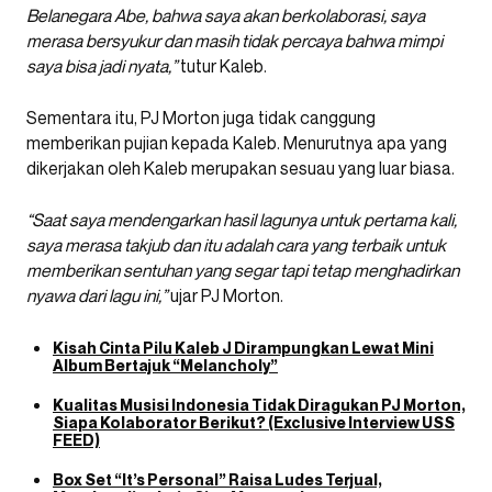
Belan
egara Abe, bahwa saya akan berkolaborasi, saya
merasa bersyukur dan masih tidak percaya bahwa mimpi
saya bisa jadi nyata,”
tutur Kaleb.
Sementara itu, PJ Morton juga tidak canggung
memberikan pujian kepada Kaleb. Menurutnya apa yang
dikerjakan oleh Kaleb merupakan sesuau yang luar biasa.
“Saat saya mendengarkan hasil lagunya untuk pertama kali,
saya merasa takjub dan itu adalah cara yang terbaik untuk
memberikan sentuhan yang segar tapi tetap menghadirkan
nyawa dari lagu ini,”
ujar PJ Morton.
Kisah Cinta Pilu Kaleb J Dirampungkan Lewat Mini
Album Bertajuk “Melancholy”
Kualitas Musisi Indonesia Tidak Diragukan PJ Morton,
Siapa Kolaborator Berikut? (Exclusive Interview USS
FEED)
Box Set “It’s Personal” Raisa Ludes Terjual,