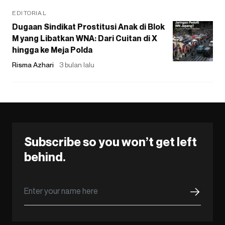
EDITORIAL
Dugaan Sindikat Prostitusi Anak di Blok
M yang Libatkan WNA: Dari Cuitan di X
hingga ke Meja Polda
Risma Azhari
3 bulan lalu
Subscribe so you won’t get left
behind.