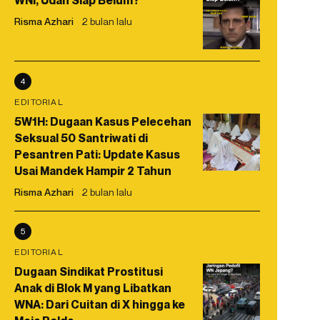
WNI, Udah Siap Belum?
Risma Azhari
2 bulan lalu
4
EDITORIAL
5W1H: Dugaan Kasus Pelecehan
Seksual 50 Santriwati di
Pesantren Pati: Update Kasus
Usai Mandek Hampir 2 Tahun
Risma Azhari
2 bulan lalu
5
EDITORIAL
Dugaan Sindikat Prostitusi
Anak di Blok M yang Libatkan
WNA: Dari Cuitan di X hingga ke