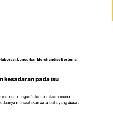
olaborasi, Luncurkan Merchandise Bertema
n kesadaran pada isu
aterial dengan “nilai interaksi manusia.”
 keduanya menciptakan batu-bata yang dibuat