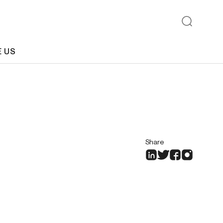
E US
Share