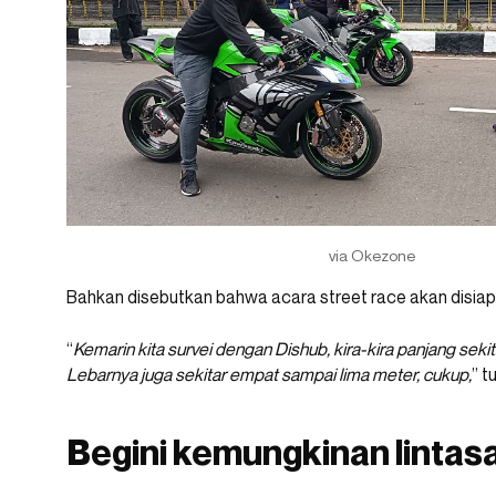
via Okezone
Bahkan disebutkan bahwa acara street race akan disiap
“
Kemarin kita survei dengan Dishub, kira-kira panjang seki
Lebarnya juga sekitar empat sampai lima meter, cukup,
” t
Begini kemungkinan lintas