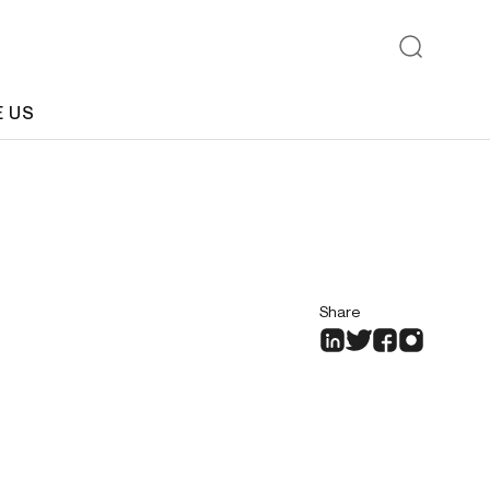
E US
Share