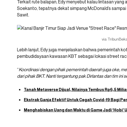
Terkait rute balapan, Edy menyebut kalau lintasan yang a
Soekanto, tepatnya dekat simpang McDonald’s sampai
Sawit.
via TribunBek
Lebih lanjut, Edy juga menjelaskan bahwa pemerintah k
pembudidayaan kawasan KBT sebagai lokasi street race 
“
Koordinasi dengan pihak pemerintah daerah juga oke, m
dari pihak BKT. Nanti tergantung pak Dirlantas dan tim ini s
Tanah Metaverse Dijual, Nilainya Tembus Rp6,5 Milia
Ekstrak Ganja Efektif Untuk Cegah Covid-19 Bagi Pe
Menghabiskan Uang dan Waktu di Game Jadi ‘Hobi’ 