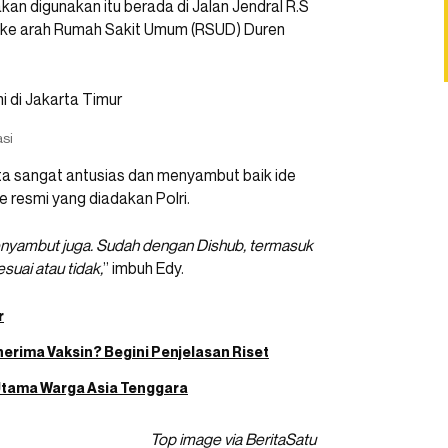
kan digunakan itu berada di Jalan Jendral R.S
 ke arah Rumah Sakit Umum (RSUD) Duren
asi
ota sangat antusias dan menyambut baik ide
resmi yang diadakan Polri.
enyambut juga. Sudah dengan Dishub, termasuk
esuai atau tidak,
” imbuh Edy.
r
nerima Vaksin? Begini Penjelasan Riset
Utama Warga Asia Tenggara
Top image via BeritaSatu