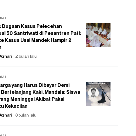
RIAL
: Dugaan Kasus Pelecehan
al 50 Santriwati di Pesantren Pati:
e Kasus Usai Mandek Hampir 2
n
Azhari
2 bulan lalu
RIAL
arga yang Harus Dibayar Demi
 Bertelanjang Kaki, Mandala: Siswa
ang Meninggal Akibat Pakai
u Kekecilan
Azhari
3 bulan lalu
RIAL