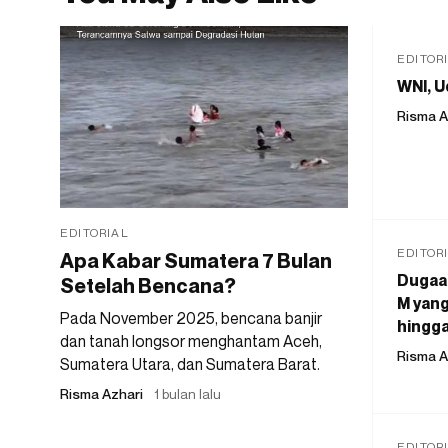
EDITOR
WNI, U
Risma A
EDITORIAL
EDITOR
Apa Kabar Sumatera 7 Bulan
Dugaan
Setelah Bencana?
M yang
Pada November 2025, bencana banjir
hingga
dan tanah longsor menghantam Aceh,
Risma A
Sumatera Utara, dan Sumatera Barat.
Risma Azhari
1 bulan lalu
EDITOR