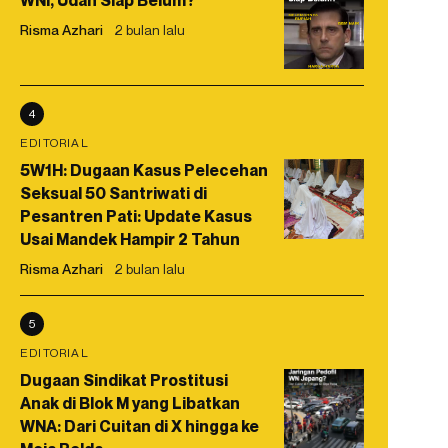
WNI, Udah Siap Belum?
Risma Azhari
2 bulan lalu
4
EDITORIAL
5W1H: Dugaan Kasus Pelecehan
Seksual 50 Santriwati di
Pesantren Pati: Update Kasus
Usai Mandek Hampir 2 Tahun
Risma Azhari
2 bulan lalu
5
EDITORIAL
Dugaan Sindikat Prostitusi
Anak di Blok M yang Libatkan
WNA: Dari Cuitan di X hingga ke