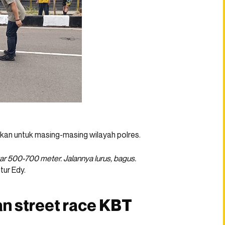
kan untuk masing-masing wilayah polres.
tar 500-700 meter. Jalannya lurus, bagus.
utur Edy.
an street race KBT