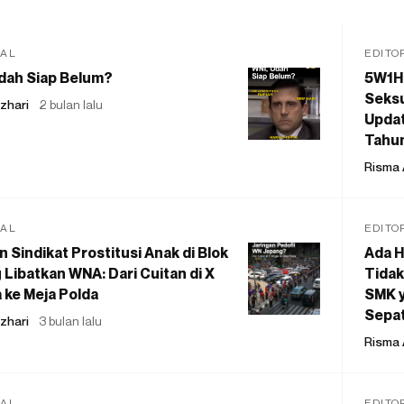
IAL
EDITO
dah Siap Belum?
5W1H
Seksu
zhari
2 bulan lalu
Updat
Tahu
Risma 
IAL
EDITO
 Sindikat Prostitusi Anak di Blok
Ada H
 Libatkan WNA: Dari Cuitan di X
Tidak
 ke Meja Polda
SMK y
Sepat
zhari
3 bulan lalu
Risma 
IAL
EDITO