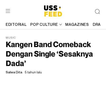
EDITORIAL
POP CULTURE
MAGAZINES
DRAFT
MUSIC
Kangen Band Comeback
Dengan Single ‘Sesaknya
Dada’
Salwa Dita
5 tahun lalu