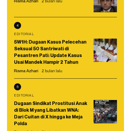
Risma Azhari
2 bulan lalu
4
EDITORIAL
5W1H: Dugaan Kasus Pelecehan
Seksual 50 Santriwati di
Pesantren Pati: Update Kasus
Usai Mandek Hampir 2 Tahun
Risma Azhari
2 bulan lalu
5
EDITORIAL
Dugaan Sindikat Prostitusi Anak
di Blok M yang Libatkan WNA:
Dari Cuitan di X hingga ke Meja
Polda