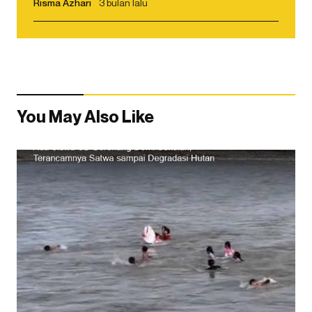
Risma Azhari
3 bulan lalu
You May Also Like