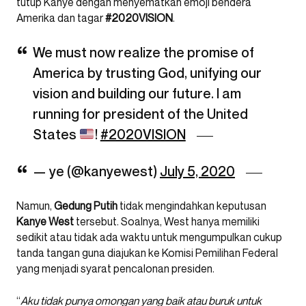
tutup Kanye dengan menyematkan emoji bendera
Amerika dan tagar
#2020VISION
.
We must now realize the promise of
America by trusting God, unifying our
vision and building our future. I am
running for president of the United
States
!
#2020VISION
— ye (@kanyewest)
July 5, 2020
Namun,
Gedung Putih
tidak mengindahkan keputusan
Kanye West
tersebut. Soalnya, West hanya memiliki
sedikit atau tidak ada waktu untuk mengumpulkan cukup
tanda tangan guna diajukan ke Komisi Pemilihan Federal
yang menjadi syarat pencalonan presiden.
“
Aku tidak punya omongan yang baik atau buruk untuk