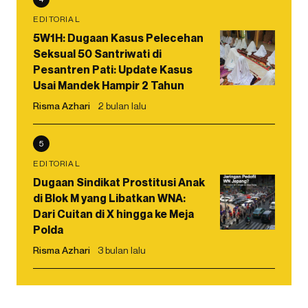
EDITORIAL
5W1H: Dugaan Kasus Pelecehan
Seksual 50 Santriwati di
Pesantren Pati: Update Kasus
Usai Mandek Hampir 2 Tahun
Risma Azhari
2 bulan lalu
5
EDITORIAL
Dugaan Sindikat Prostitusi Anak
di Blok M yang Libatkan WNA:
Dari Cuitan di X hingga ke Meja
Polda
Risma Azhari
3 bulan lalu