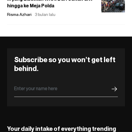
hingga ke Meja Polda
Risma Azhari
3 bulan lalu
Subscribe so you won’t get left
behind.
Your daily intake of everything trending