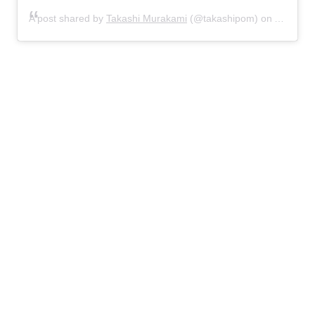
A post shared by
Takashi Murakami
(@takashipom) on
Aug 11, 