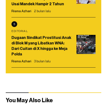
Usai Mandek Hampir 2 Tahun
Risma Azhari
2 bulan lalu
5
EDITORIAL
Dugaan Sindikat Prostitusi Anak
di Blok M yang Libatkan WNA:
Dari Cuitan di X hingga ke Meja
Polda
Risma Azhari
3 bulan lalu
You May Also Like