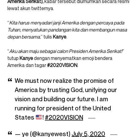
Amerika Serikat),
kabar tersebut diumumkan secara resmi
lewat akun twitternya.
“
Kita harus menyadari janji Amerika dengan percaya pada
Tuhan, menyatukan pandangan kita dan membangun masa
depan bersama
,” tulis
Kanye
.
“
Aku akan maju sebagai calon Presiden Amerika Serikat!
”
tutup
Kanye
dengan menyematkan emoji bendera
Amerika dan tagar
#2020VISION
.
We must now realize the promise of
America by trusting God, unifying our
vision and building our future. I am
running for president of the United
States
!
#2020VISION
— ye (@kanyewest)
July 5, 2020