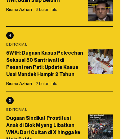
WNI, Udah Siap Belum?
Risma Azhari
2 bulan lalu
4
EDITORIAL
5W1H: Dugaan Kasus Pelecehan
Seksual 50 Santriwati di
Pesantren Pati: Update Kasus
Usai Mandek Hampir 2 Tahun
Risma Azhari
2 bulan lalu
5
EDITORIAL
Dugaan Sindikat Prostitusi
Anak di Blok M yang Libatkan
WNA: Dari Cuitan di X hingga ke