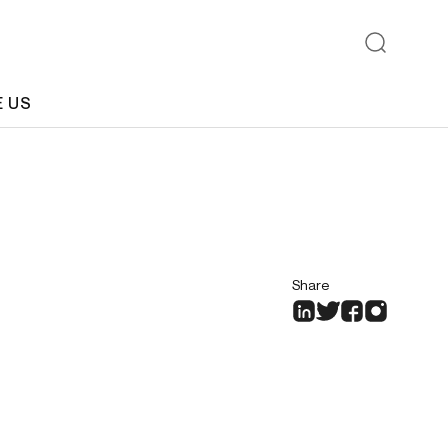
E US
Share