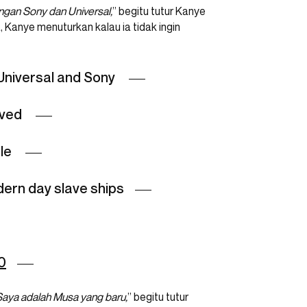
engan Sony dan Universal,
” begitu tutur Kanye
 Kanye menuturkan kalau ia tidak ingin
 Universal and Sony
aved
ple
ern day slave ships
0
Saya adalah Musa yang baru,
” begitu tutur