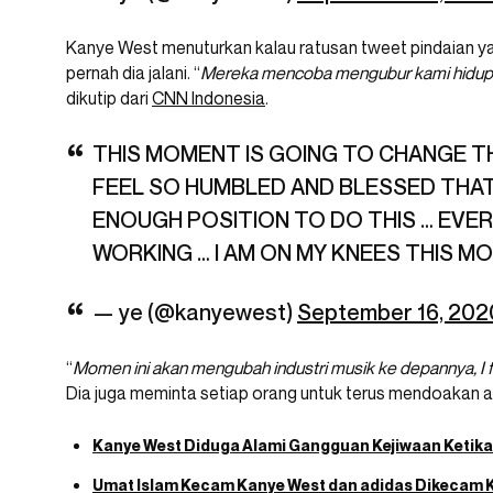
Kanye West menuturkan kalau ratusan tweet pindaian ya
pernah dia jalani. “
Mereka mencoba mengubur kami hidup
dikutip dari
CNN Indonesia
.
THIS MOMENT IS GOING TO CHANGE TH
FEEL SO HUMBLED AND BLESSED THAT
ENOUGH POSITION TO DO THIS … EVER
WORKING … I AM ON MY KNEES THIS M
— ye (@kanyewest)
September 16, 202
“
Momen ini akan mengubah industri musik ke depannya, I 
Dia juga meminta setiap orang untuk terus mendoakan apa
Kanye West Diduga Alami Gangguan Kejiwaan Ketik
Umat Islam Kecam Kanye West dan adidas Dikecam 