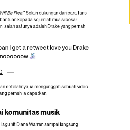
Will Be Free
.” Selain dukungan dari para fans
bantuan kepada sejumlah musisi besar
an, salah satunya adalah Drake yang pernah
can I get a retweet love you Drake
ht noooooow
0
auan setelahnya, ia mengunggah sebuah video
ng pernah ia dapatkan.
i komunitas musik
is lagu hit Diane Warren sampai langsung