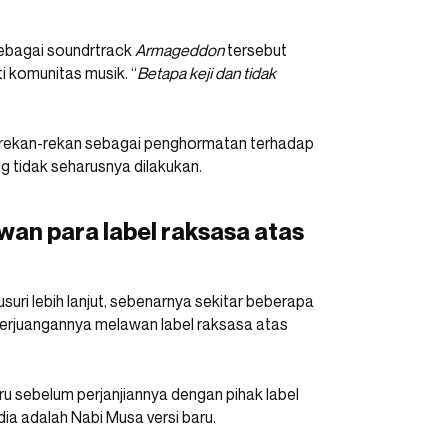
ebagai soundrtrack
Armageddon
tersebut
 komunitas musik. “
Betapa keji dan tidak
h rekan-rekan sebagai penghormatan terhadap
g tidak seharusnya dilakukan.
an para label raksasa atas
usuri lebih lanjut, sebenarnya sekitar beberapa
 perjuangannya melawan label raksasa atas
ru sebelum perjanjiannya dengan pihak label
ia adalah Nabi Musa versi baru.