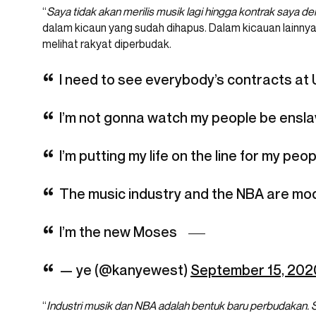
“
Saya tidak akan merilis musik lagi hingga kontrak saya d
dalam kicaun yang sudah dihapus. Dalam kicauan lainnya,
melihat rakyat diperbudak.
I need to see everybody’s contracts at
I’m not gonna watch my people be ensl
I’m putting my life on the line for my peo
The music industry and the NBA are mod
I’m the new Moses
— ye (@kanyewest)
September 15, 202
“
Industri musik dan NBA adalah bentuk baru perbudakan. 