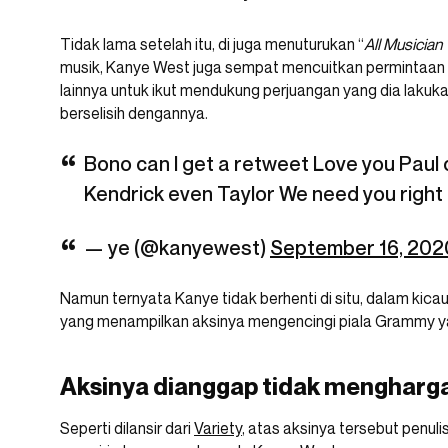
Tidak lama setelah itu, di juga menuturukan “
All Musician 
musik, Kanye West juga sempat mencuitkan permintaan 
lainnya untuk ikut mendukung perjuangan yang dia lakuk
berselisih dengannya.
Bono can I get a retweet Love you Paul 
Kendrick even Taylor We need you rig
— ye (@kanyewest)
September 16, 202
Namun ternyata Kanye tidak berhenti di situ, dalam kic
yang menampilkan aksinya mengencingi piala Grammy ya
Aksinya dianggap tidak mengharga
Seperti dilansir dari
Variety
, atas aksinya tersebut penul