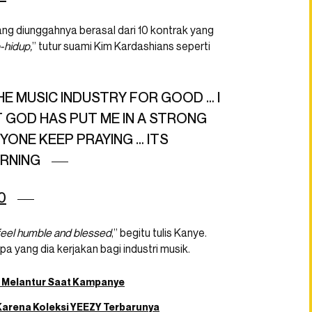
ng diunggahnya berasal dari 10 kontrak yang
-hidup,
” tutur suami Kim Kardashians seperti
E MUSIC INDUSTRY FOR GOOD … I
 GOD HAS PUT ME IN A STRONG
YONE KEEP PRAYING … ITS
ORNING
0
feel humble and blessed
,” begitu tulis Kanye.
 yang dia kerjakan bagi industri musik.
a Melantur Saat Kampanye
Karena Koleksi YEEZY Terbarunya