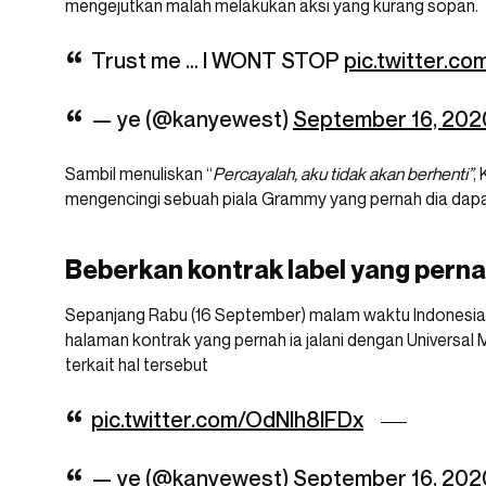
mengejutkan malah melakukan aksi yang kurang sopan.
Trust me … I WONT STOP
pic.twitter.
— ye (@kanyewest)
September 16, 202
Sambil menuliskan “
Percayalah, aku tidak akan berhenti”
,
mengencingi sebuah piala Grammy yang pernah dia dap
Beberkan kontrak label yang pern
Sepanjang Rabu (16 September) malam waktu Indonesia
halaman kontrak yang pernah ia jalani dengan Universal M
terkait hal tersebut
pic.twitter.com/OdNIh8IFDx
— ye (@kanyewest)
September 16, 202