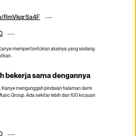
com/RmVkqrSa4F
0
 Kanye mempertontokan aksinya yang sedang
atkan.
ah bekerja sama dengannya
, Kanye mengunggah pindaian halaman demi
usic Group. Ada sekitar lebih dari 100 kicauan
0