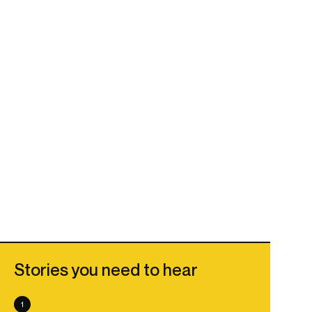
Stories you need to hear
1