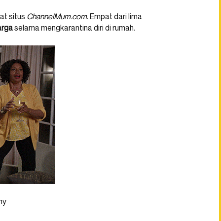
wat situs
ChannelMum.com
. Empat dari lima
arga
selama mengkarantina diri di rumah.
hy