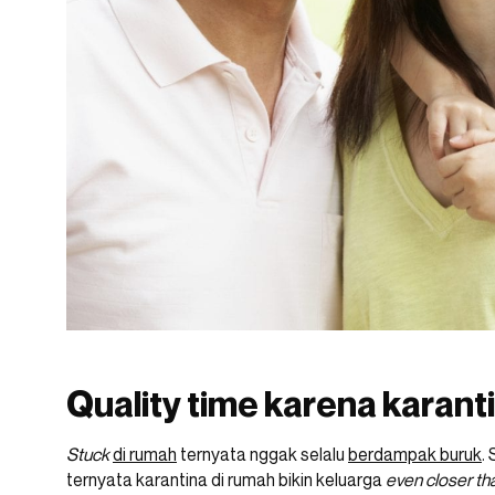
Quality time karena karant
Stuck
di rumah
ternyata nggak selalu
berdampak buruk
.
ternyata karantina di rumah bikin keluarga
even closer th