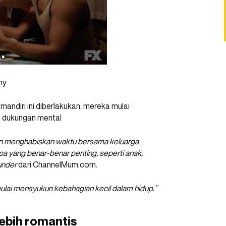
hy
mandiri ini diberlakukan, mereka mulai
n dukungan mental
dan menghabiskan waktu bersama keluarga
a yang benar-benar penting, seperti anak,
under
dari ChannelMum.com.
lai mensyukuri kebahagian kecil dalam hidup
. ”
lebih romantis