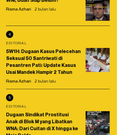
WNI, Udah Siap Belum?
Risma Azhari
2 bulan lalu
4
EDITORIAL
5W1H: Dugaan Kasus Pelecehan
Seksual 50 Santriwati di
Pesantren Pati: Update Kasus
Usai Mandek Hampir 2 Tahun
Risma Azhari
2 bulan lalu
5
EDITORIAL
Dugaan Sindikat Prostitusi
Anak di Blok M yang Libatkan
WNA: Dari Cuitan di X hingga ke