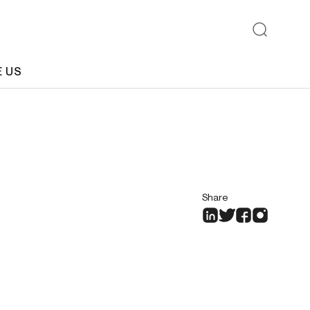
E US
Share