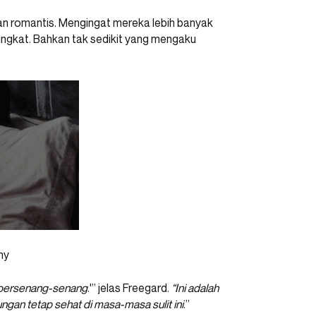
an romantis. Mengingat mereka lebih banyak
ngkat. Bahkan tak sedikit yang mengaku
hy
‘bersenang-senang
.'” jelas Freegard.
“Ini adalah
gan tetap sehat di masa-masa sulit ini
.”