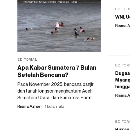
EDITOR
WNI, U
Risma A
EDITORIAL
EDITOR
Apa Kabar Sumatera 7 Bulan
Dugaan
Setelah Bencana?
M yang
Pada November 2025, bencana banjir
hingga
dan tanah longsor menghantam Aceh,
Risma A
Sumatera Utara, dan Sumatera Barat.
Risma Azhari
1 bulan lalu
EDITOR
Bukan 