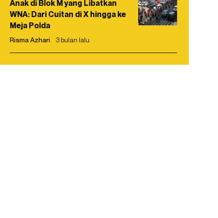
Anak di Blok M yang Libatkan
WNA: Dari Cuitan di X hingga ke
Meja Polda
Risma Azhari
3 bulan lalu