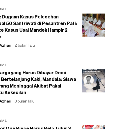
RIAL
: Dugaan Kasus Pelecehan
al 50 Santriwati di Pesantren Pati:
e Kasus Usai Mandek Hampir 2
n
Azhari
2 bulan lalu
RIAL
arga yang Harus Dibayar Demi
 Bertelanjang Kaki, Mandala: Siswa
ang Meninggal Akibat Pakai
u Kekecilan
Azhari
3 bulan lalu
RIAL
or One Piece Harus Rela Tidur 3