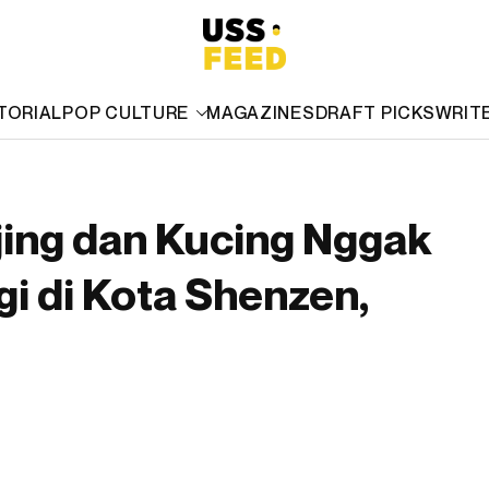
TORIAL
POP CULTURE
MAGAZINES
DRAFT PICKS
WRIT
jing dan Kucing Nggak
i di Kota Shenzen,