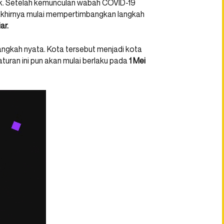
k. Setelah kemunculan wabah COVID-19
a akhirnya mulai mempertimbangkan langkah
ar.
langkah nyata. Kota tersebut menjadi kota
turan ini pun akan mulai berlaku pada
1 Mei