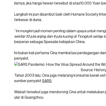
liarnya, jika harga hewan tersebut di atas10,000 Yuan (se
Langkah ini pun disambut baik oleh Humane Society Inter
terbesar di dunia.
“
Ini mungkin jadi momen penting dalam upaya untuk meng
sekitar 10 juta anjing dan 4 juta kucing di Tiongkok setiap 
berperan sebagai Spesialis kebijakan China.
Ini bukan kali pertama Cina membatasi perdagangan d
penyakit.
Source: Histor
Tahun 2003 lalu, Cina juga melarang konsumsi luwak se
sumber penyakit
SARS
.
Wabah tersebut juga mendorong Cina untuk melakukan
ular di Guangzhou.