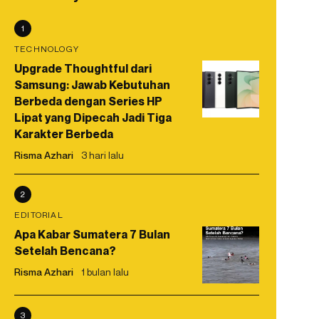
1
TECHNOLOGY
Upgrade Thoughtful dari
Samsung: Jawab Kebutuhan
Berbeda dengan Series HP
Lipat yang Dipecah Jadi Tiga
Karakter Berbeda
Risma Azhari
3 hari lalu
2
EDITORIAL
Apa Kabar Sumatera 7 Bulan
Setelah Bencana?
Risma Azhari
1 bulan lalu
3