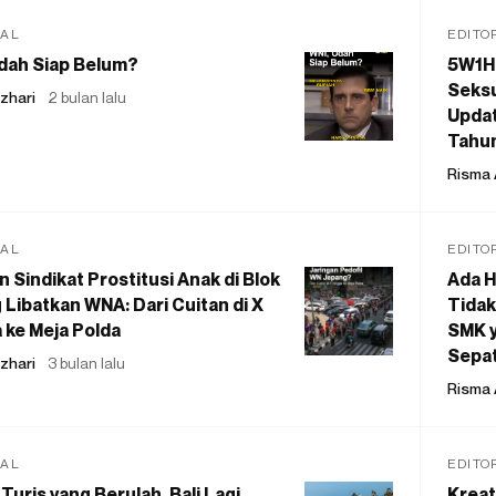
IAL
EDITO
dah Siap Belum?
5W1H
Seksu
zhari
2 bulan lalu
Updat
Tahu
Risma 
IAL
EDITO
 Sindikat Prostitusi Anak di Blok
Ada H
 Libatkan WNA: Dari Cuitan di X
Tidak
 ke Meja Polda
SMK y
Sepat
zhari
3 bulan lalu
Risma 
IAL
EDITO
Turis yang Berulah, Bali Lagi
Kreat