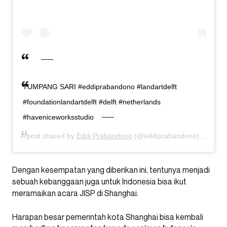
TUMPANG SARI #eddiprabandono #landartdelft
#foundationlandartdelft #delft #netherlands
#haveniceworksstudio
A post shared by
Eddi Prabandono
(@eddiprabandono) on
Jul 
Dengan kesempatan yang diberikan ini, tentunya menjadi
sebuah kebanggaan juga untuk Indonesia bisa ikut
meramaikan acara JISP di Shanghai.
Harapan besar pemerintah kota Shanghai bisa kembali