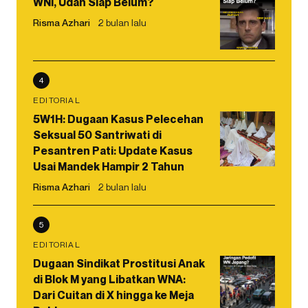
WNI, Udah Siap Belum?
Risma Azhari
2 bulan lalu
4
EDITORIAL
5W1H: Dugaan Kasus Pelecehan
Seksual 50 Santriwati di
Pesantren Pati: Update Kasus
Usai Mandek Hampir 2 Tahun
Risma Azhari
2 bulan lalu
5
EDITORIAL
Dugaan Sindikat Prostitusi Anak
di Blok M yang Libatkan WNA:
Dari Cuitan di X hingga ke Meja