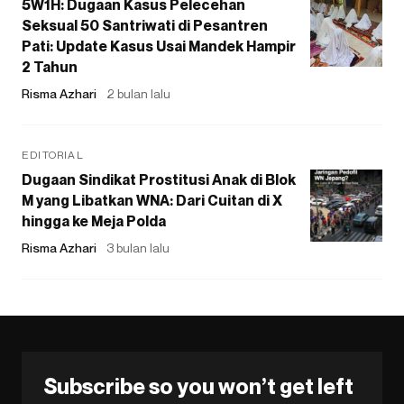
5W1H: Dugaan Kasus Pelecehan
Seksual 50 Santriwati di Pesantren
Pati: Update Kasus Usai Mandek Hampir
2 Tahun
Risma Azhari
2 bulan lalu
EDITORIAL
Dugaan Sindikat Prostitusi Anak di Blok
M yang Libatkan WNA: Dari Cuitan di X
hingga ke Meja Polda
Risma Azhari
3 bulan lalu
Subscribe so you won’t get left