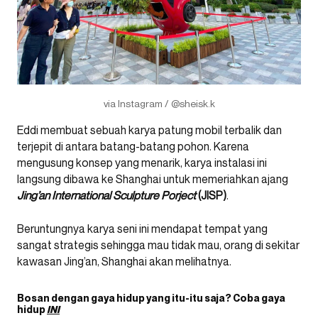
via Instagram / @sheisk.k
Eddi membuat sebuah karya patung mobil terbalik dan
terjepit di antara batang-batang pohon. Karena
mengusung konsep yang menarik, karya instalasi ini
langsung dibawa ke Shanghai untuk memeriahkan ajang
Jing’an International Sculpture Porject
(JISP)
.
Beruntungnya karya seni ini mendapat tempat yang
sangat strategis sehingga mau tidak mau, orang di sekitar
kawasan Jing’an, Shanghai akan melihatnya.
Bosan dengan gaya hidup yang itu-itu saja? Coba gaya
hidup
INI