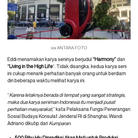
via ANTARA FOTO
Eddi menamakan karya seninya berjudul
“Harmony”
dan
“Living
in the High Life
“. Tidak disangka, kedua karya seni
ini cukup menarik perhatian banyak orang untuk berdiam
diri beberapa waktu melihat karya ini.
“
Karena letaknya berada di tempat yang sangat strategis,
maka dua karya seniman Indonesia itu menjadi pusat
perhatian masyarakat,
” kata Pelaksana Fungsi Penerangan
Sosial Budaya Konsulat Jenderal RI di Shanghai, Wandi
Adriano dikutip dari
Kumparan.
500 Ribu Hiu Diprediksi Akan Mati untuk Produksi