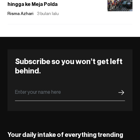
hingga ke Meja Polda
Risma Azhari
3 bulan lalu
Subscribe so you won’t get left
behind.
Your daily intake of everything trending