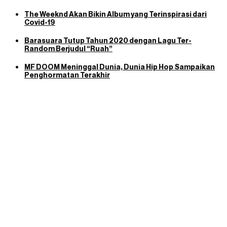
The Weeknd Akan Bikin Album yang Terinspirasi dari
Covid-19
Barasuara Tutup Tahun 2020 dengan Lagu Ter-
Random Berjudul “Ruah”
MF DOOM Meninggal Dunia, Dunia Hip Hop Sampaikan
Penghormatan Terakhir