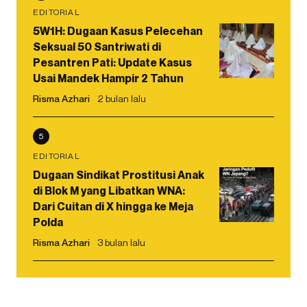
EDITORIAL
5W1H: Dugaan Kasus Pelecehan
Seksual 50 Santriwati di
Pesantren Pati: Update Kasus
Usai Mandek Hampir 2 Tahun
Risma Azhari
2 bulan lalu
5
EDITORIAL
Dugaan Sindikat Prostitusi Anak
di Blok M yang Libatkan WNA:
Dari Cuitan di X hingga ke Meja
Polda
Risma Azhari
3 bulan lalu