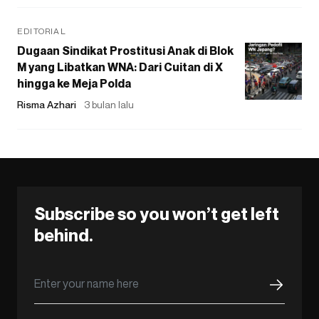
EDITORIAL
Dugaan Sindikat Prostitusi Anak di Blok
M yang Libatkan WNA: Dari Cuitan di X
hingga ke Meja Polda
Risma Azhari
3 bulan lalu
Subscribe so you won’t get left
behind.