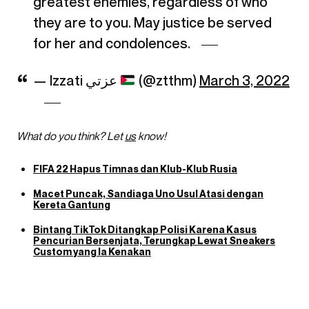
greatest enemies, regardless of who
they are to you. May justice be served
for her and condolences.
— Izzati عزتي
(@ztthm)
March 3, 2022
What do you think? Let
us
know!
FIFA 22 Hapus Timnas dan Klub-Klub Rusia
Macet Puncak, Sandiaga Uno Usul Atasi dengan
Kereta Gantung
Bintang TikTok Ditangkap Polisi Karena Kasus
Pencurian Bersenjata, Terungkap Lewat Sneakers
Custom yang Ia Kenakan