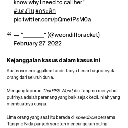
know why I need to call her"
#แตงโม
#กระติก
pic.twitter.com/pQmetPsM0a
— ^_________^ (@weondiffbracket)
February 27, 2022
Kejanggalan kasus dalam kasus ini
Kasus ini meninggalkan tanda tanya besar bagi banyak
orang dari seluruh dunia.
Mengutip laporan
Thai PBS World
, ibu Tangmo menyebut
putrinya adalah perenang yang baik sejak kecil. Inilah yang
membuatnya curiga.
Lima orang yang saat itu berada di
speedboat
bersama
Tangmo Nida pun jadi sorotan mencurigakan paling