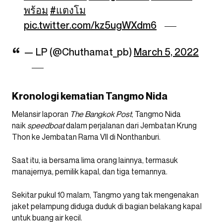
พร้อม
#แตงโม
pic.twitter.com/kz5ugWXdm6
— LP (@Chuthamat_pb)
March 5, 2022
Kronologi kematian Tangmo Nida
Melansir laporan
The Bangkok Post
, Tangmo Nida
naik
speedboat
dalam perjalanan dari Jembatan Krung
Thon ke Jembatan Rama VII di Nonthanburi.
Saat itu, ia bersama lima orang lainnya, termasuk
manajernya, pemilik kapal, dan tiga temannya.
Sekitar pukul 10 malam, Tangmo yang tak mengenakan
jaket pelampung diduga duduk di bagian belakang kapal
untuk buang air kecil.