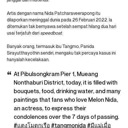
Artis dengan nama Nida Patcharaveerapong itu
dilaporkan meninggal dunia pada 26 Februari 2022. Ia
ditemukan tak bernyawa setelah sempat hilang dua hari
usai terjatuh dari
speedboat
.
Banyak orang, termasuk ibu Tangmo, Panida
Sirayutthayothin sendiri, mengaku tak percaya kasus ini
hanyalah kecelakaan.
At Pibulsongkram Pier 1, Mueang
Nonthaburi District, today, it is filled with
bouquets, food, drinking water, and many
paintings that fans who love Melon Nida,
an actress, to express their
condolences over the 7 days of passing.
#แตงโมตกเรือ
#tangmonida
#มีแม่เมื่อ