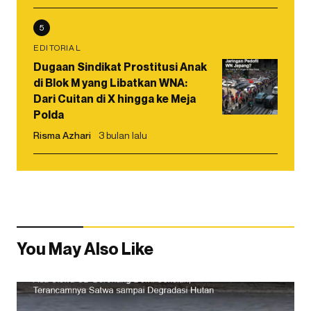
5
EDITORIAL
Dugaan Sindikat Prostitusi Anak
di Blok M yang Libatkan WNA:
Dari Cuitan di X hingga ke Meja
Polda
Risma Azhari
3 bulan lalu
You May Also Like