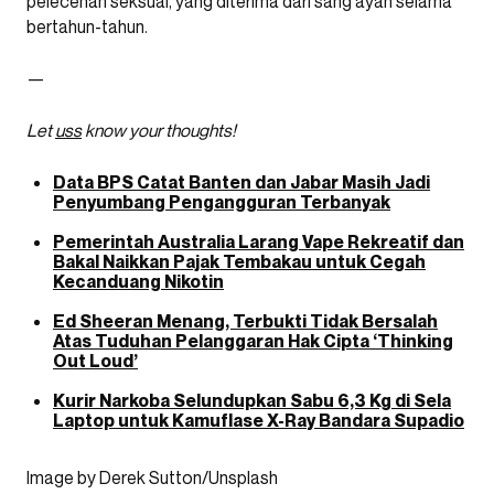
pelecehan seksual, yang diterima dari sang ayah selama
bertahun-tahun.
—
Let
uss
know your thoughts!
Data BPS Catat Banten dan Jabar Masih Jadi
Penyumbang Pengangguran Terbanyak
Pemerintah Australia Larang Vape Rekreatif dan
Bakal Naikkan Pajak Tembakau untuk Cegah
Kecanduang Nikotin
Ed Sheeran Menang, Terbukti Tidak Bersalah
Atas Tuduhan Pelanggaran Hak Cipta ‘Thinking
Out Loud’
Kurir Narkoba Selundupkan Sabu 6,3 Kg di Sela
Laptop untuk Kamuflase X-Ray Bandara Supadio
Image by Derek Sutton/Unsplash