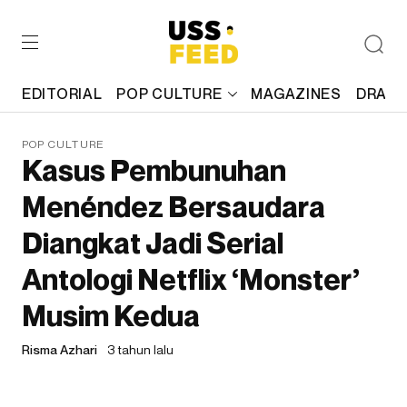
EDITORIAL
POP CULTURE
MAGAZINES
DRAFT
POP CULTURE
Kasus Pembunuhan
Menéndez Bersaudara
Diangkat Jadi Serial
Antologi Netflix ‘Monster’
Musim Kedua
Risma Azhari
3 tahun lalu