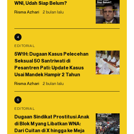
WNI, Udah Siap Belum?
Risma Azhari
2 bulan lalu
4
EDITORIAL
5W1H: Dugaan Kasus Pelecehan
Seksual 50 Santriwati di
Pesantren Pati: Update Kasus
Usai Mandek Hampir 2 Tahun
Risma Azhari
2 bulan lalu
5
EDITORIAL
Dugaan Sindikat Prostitusi Anak
di Blok M yang Libatkan WNA:
Dari Cuitan di X hingga ke Meja