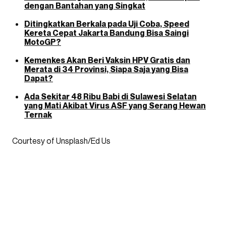
dengan Bantahan yang Singkat
Ditingkatkan Berkala pada Uji Coba, Speed
Kereta Cepat Jakarta Bandung Bisa Saingi
MotoGP?
Kemenkes Akan Beri Vaksin HPV Gratis dan
Merata di 34 Provinsi, Siapa Saja yang Bisa
Dapat?
Ada Sekitar 48 Ribu Babi di Sulawesi Selatan
yang Mati Akibat Virus ASF yang Serang Hewan
Ternak
Courtesy of Unsplash/Ed Us