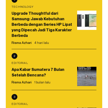
TECHNOLOGY
Upgrade Thoughtful dari
Samsung: Jawab Kebutuhan
Berbeda dengan Series HP Lipat
yang Dipecah Jadi Tiga Karakter
Berbeda
Risma Azhari
4 hari lalu
2
EDITORIAL
Apa Kabar Sumatera 7 Bulan
Setelah Bencana?
Risma Azhari
1 bulan lalu
3
EDITORIAL