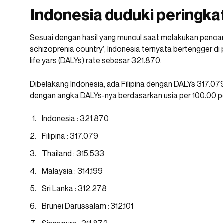
Indonesia duduki peringka
Sesuai dengan hasil yang muncul saat melakukan pencar
schizoprenia country’, Indonesia ternyata bertengger di
life yars (DALYs) rate sebesar 321.870.
Dibelakang Indonesia, ada Filipina dengan DALYs 317.079.
dengan angka DALYs-nya berdasarkan usia per 100.00 p
Indonesia : 321.870
Filipina : 317.079
Thailand : 315.533
Malaysia : 314.199
Sri Lanka : 312.278
Brunei Darussalam : 312.101
Singapura : 311.872