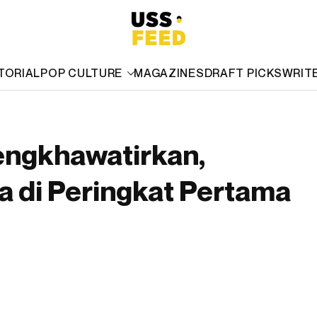
TORIAL
POP CULTURE
MAGAZINES
DRAFT PICKS
WRIT
engkhawatirkan,
a di Peringkat Pertama