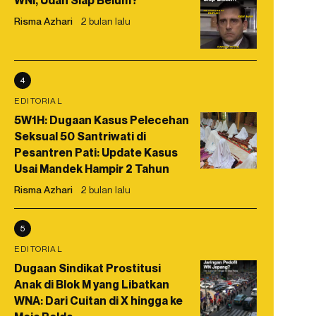
WNI, Udah Siap Belum?
Risma Azhari
2 bulan lalu
4
EDITORIAL
5W1H: Dugaan Kasus Pelecehan
Seksual 50 Santriwati di
Pesantren Pati: Update Kasus
Usai Mandek Hampir 2 Tahun
Risma Azhari
2 bulan lalu
5
EDITORIAL
Dugaan Sindikat Prostitusi
Anak di Blok M yang Libatkan
WNA: Dari Cuitan di X hingga ke