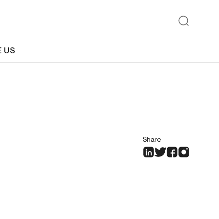
E US
Share