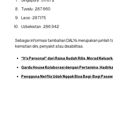
Tuvalu : 287.660
Laos : 287.175
Uzbekistan : 286.942
Sebagai informasi tambahan DALYs merupakan jumlah tah
kematian dini, penyakit atau disabilitias.
“It’s Personal” dari Raisa Sudah Rilis, Morad Kelua
Gardu House Kolaborasi dengan Pertamina, Hadirka
Pengguna Netflix Udah Nggak Bisa Bagi-Bagi Passwo