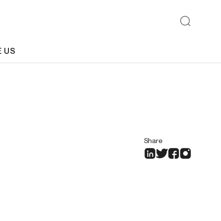
E US
Share