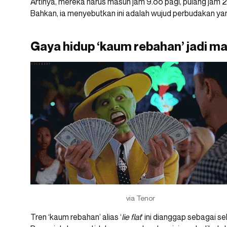
Artinya, mereka harus masuh jam 9.oo pagi, pulang jam 
Bahkan, ia menyebutkan ini adalah wujud perbudakan ya
Gaya hidup ‘kaum rebahan’ jadi m
via Tenor
Tren ‘kaum rebahan’ alias ‘
lie flat
‘ ini dianggap sebagai 