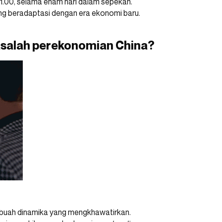
21.00, selama enam hari dalam sepekan.
ng beradaptasi dengan era ekonomi baru.
asalah perekonomian China?
sebuah dinamika yang mengkhawatirkan.