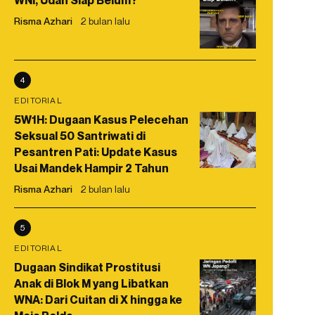
WNI, Udah Siap Belum?
Risma Azhari
2 bulan lalu
4
EDITORIAL
5W1H: Dugaan Kasus Pelecehan
Seksual 50 Santriwati di
Pesantren Pati: Update Kasus
Usai Mandek Hampir 2 Tahun
Risma Azhari
2 bulan lalu
5
EDITORIAL
Dugaan Sindikat Prostitusi
Anak di Blok M yang Libatkan
WNA: Dari Cuitan di X hingga ke