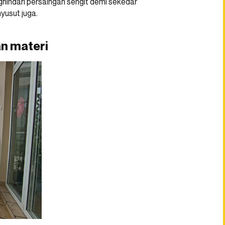
ghindari persaingan sengit demi sekedar
yusut juga.
an materi