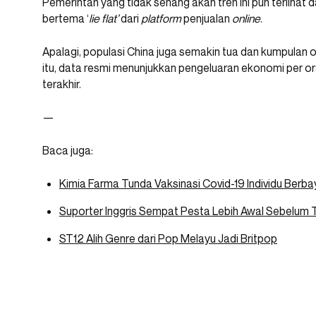
Pemerintah yang tidak senang akan tren ini pun terlihat
bertema ‘
lie flat’
dari
platform
penjualan
online
.
Apalagi, populasi China juga semakin tua dan kumpulan 
itu, data resmi menunjukkan pengeluaran ekonomi per o
terakhir.
—
Baca juga:
Kimia Farma Tunda Vaksinasi Covid-19 Individu Berba
Suporter Inggris Sempat Pesta Lebih Awal Sebelum
ST12 Alih Genre dari Pop Melayu Jadi Britpop