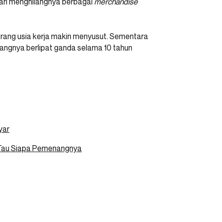
 dari menghilangnya berbagai
merchandise
orang usia kerja makin menyusut. Sementara
rangnya berlipat ganda selama 10 tahun
yar
 Tau Siapa Pemenangnya