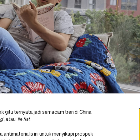
k gitu ternyata jadi semacam tren di China.
ng
‘, atau ‘
lie flat
‘.
 antimaterialis ini untuk menyikapi prospek