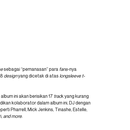
se
sebagai “pemanasan” para
fans
-nya
 8
design
yang dicetak di atas
longsleeve t-
album ini akan berisikan 17
trac
k yang kurang
jadikan kolaborator dalam album ini, DJ dengan
erti Pharrell, Mick Jenkins, Tinashe, Estelle,
i,
and more
.