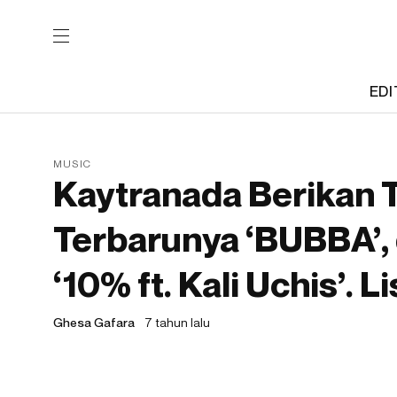
EDI
MUSIC
Kaytranada Berikan 
Terbarunya ‘BUBBA’, 
‘10% ft. Kali Uchis’. L
Ghesa Gafara
7 tahun lalu