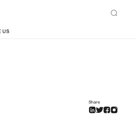
E US
Share