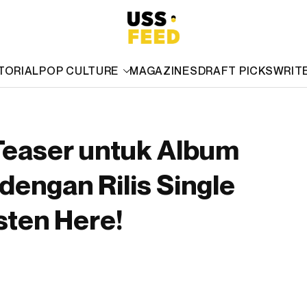
TORIAL
POP CULTURE
MAGAZINES
DRAFT PICKS
WRIT
Teaser untuk Album
dengan Rilis Single
isten Here!