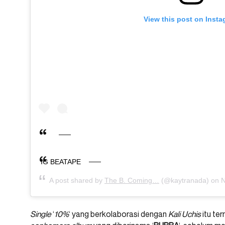
View this post on Inst
IG BEATAPE
A post shared by
The B. Coming…
(@kaytranada) on
N
Single
‘
10%
‘ yang berkolaborasi dengan
Kali Uchis
itu te