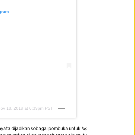
agram
ov 18, 2019 at 6:39pm PST
rnyata dijadikan sebagai pembuka untuk
his