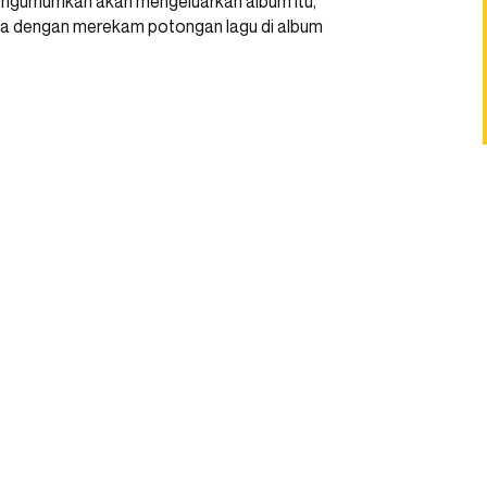
engumumkan akan mengeluarkan album itu,
ya dengan merekam potongan lagu di album