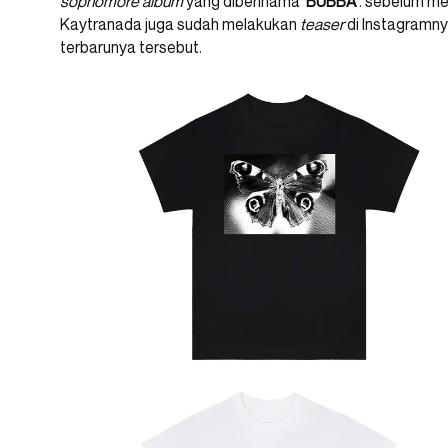
sophomore album
yang diberinama ‘
BUBBA
‘. sebelum m
Kaytranada juga sudah melakukan
teaser
di Instagramn
terbarunya tersebut.