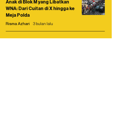
Anak di Blok M yang Libatkan
WNA: Dari Cuitan di X hingga ke
Meja Polda
Risma Azhari
3 bulan lalu