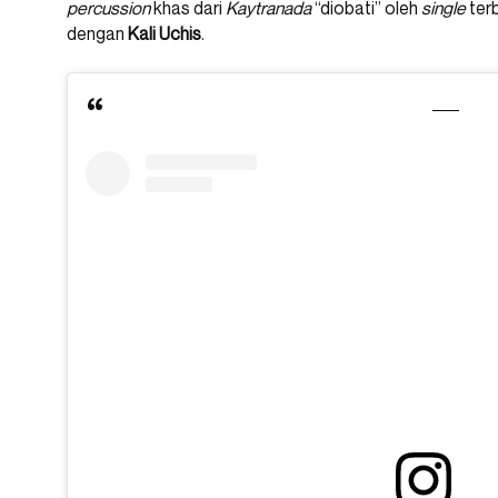
percussion
khas dari
Kaytranada
“diobati” oleh
single
terb
dengan
Kali Uchis
.