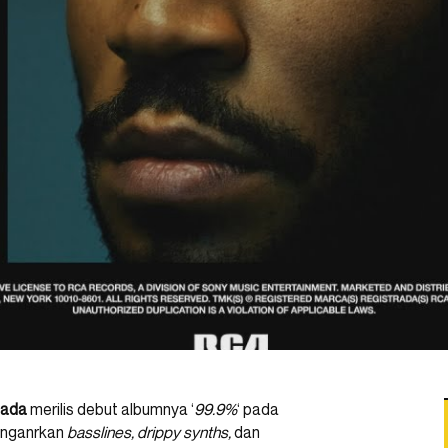
nada
merilis debut albumnya ‘
99.9%
‘ pada
enganrkan
basslines, drippy synths,
dan