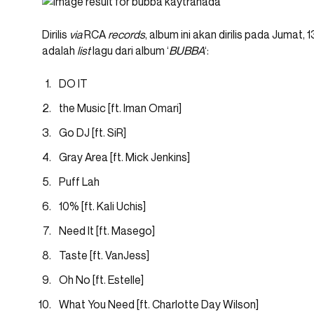
Dirilis
via
RCA
records
, album ini akan dirilis pada Jumat
adalah
list
lagu dari album ‘
BUBBA
‘:
DO IT
the Music [ft. Iman Omari]
Go DJ [ft. SiR]
Gray Area [ft. Mick Jenkins]
Puff Lah
10% [ft. Kali Uchis]
Need It [ft. Masego]
Taste [ft. VanJess]
Oh No [ft. Estelle]
What You Need [ft. Charlotte Day Wilson]