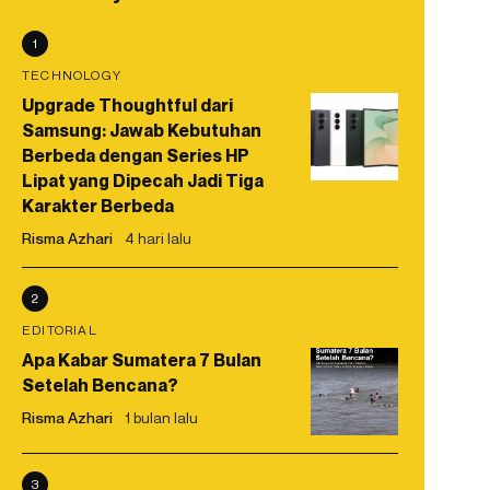
1
TECHNOLOGY
Upgrade Thoughtful dari
Samsung: Jawab Kebutuhan
Berbeda dengan Series HP
Lipat yang Dipecah Jadi Tiga
Karakter Berbeda
Risma Azhari
4 hari lalu
2
EDITORIAL
Apa Kabar Sumatera 7 Bulan
Setelah Bencana?
Risma Azhari
1 bulan lalu
3