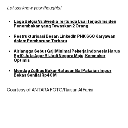
Let uss know your thoughts!
Laga Belgia Vs Swedia Tertunda Usai Terjadi Insiden
Penembakan yang Tewaskan 2 Orang
Restrukturisasi Besar: LinkedIn PHK 668 Karyawan
dalam Pembaruan Terbaru
Airlangga Sebut Gaji Minimal Pekerja Indonesia Harus
Rp10 Juta Agar RI Jadi Negara Maju, Kemnaker
Optimis
Mendag Zulhas Bakar Ratusan Bal Pakaian Impor
Bekas Senilai Rp40 M
Courtesy of ANTARA FOTO/Raisan Al Farisi