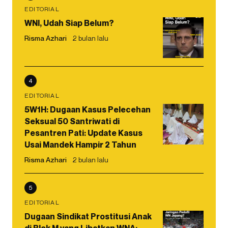
EDITORIAL
WNI, Udah Siap Belum?
Risma Azhari
2 bulan lalu
4
EDITORIAL
5W1H: Dugaan Kasus Pelecehan
Seksual 50 Santriwati di
Pesantren Pati: Update Kasus
Usai Mandek Hampir 2 Tahun
Risma Azhari
2 bulan lalu
5
EDITORIAL
Dugaan Sindikat Prostitusi Anak
di Blok M yang Libatkan WNA: