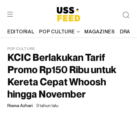
EDITORIAL
POP CULTURE
MAGAZINES
DRAFT
POP CULTURE
KCIC Berlakukan Tarif
Promo Rp150 Ribu untuk
Kereta Cepat Whoosh
hingga November
Risma Azhari
3 tahun lalu