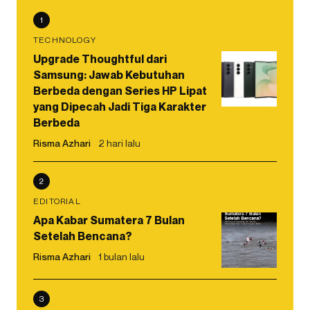
1
TECHNOLOGY
Upgrade Thoughtful dari
Samsung: Jawab Kebutuhan
Berbeda dengan Series HP Lipat
yang Dipecah Jadi Tiga Karakter
Berbeda
Risma Azhari
2 hari lalu
2
EDITORIAL
Apa Kabar Sumatera 7 Bulan
Setelah Bencana?
Risma Azhari
1 bulan lalu
3