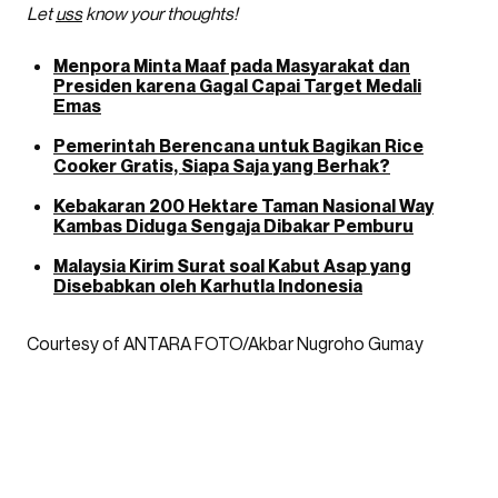
Let
uss
know your thoughts!
Menpora Minta Maaf pada Masyarakat dan
Presiden karena Gagal Capai Target Medali
Emas
Pemerintah Berencana untuk Bagikan Rice
Cooker Gratis, Siapa Saja yang Berhak?
Kebakaran 200 Hektare Taman Nasional Way
Kambas Diduga Sengaja Dibakar Pemburu
Malaysia Kirim Surat soal Kabut Asap yang
Disebabkan oleh Karhutla Indonesia
Courtesy of ANTARA FOTO/Akbar Nugroho Gumay