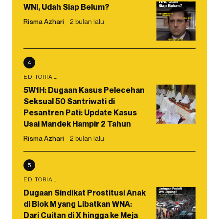
WNI, Udah Siap Belum?
Risma Azhari
2 bulan lalu
4
EDITORIAL
5W1H: Dugaan Kasus Pelecehan
Seksual 50 Santriwati di
Pesantren Pati: Update Kasus
Usai Mandek Hampir 2 Tahun
Risma Azhari
2 bulan lalu
5
EDITORIAL
Dugaan Sindikat Prostitusi Anak
di Blok M yang Libatkan WNA:
Dari Cuitan di X hingga ke Meja