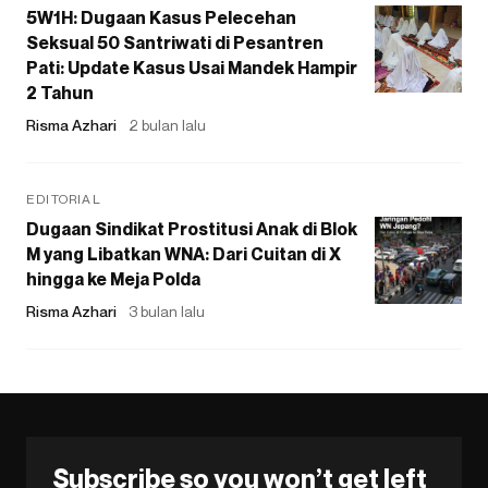
5W1H: Dugaan Kasus Pelecehan
Seksual 50 Santriwati di Pesantren
Pati: Update Kasus Usai Mandek Hampir
2 Tahun
Risma Azhari
2 bulan lalu
EDITORIAL
Dugaan Sindikat Prostitusi Anak di Blok
M yang Libatkan WNA: Dari Cuitan di X
hingga ke Meja Polda
Risma Azhari
3 bulan lalu
Subscribe so you won’t get left