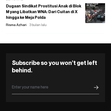
Dugaan Sindikat Prostitusi Anak di Blok
M yang Libatkan WNA: Dari Cuitan di X
hingga ke Meja Polda
Risma Azhari
3 bulan lalu
Subscribe so you won’t get left
behind.