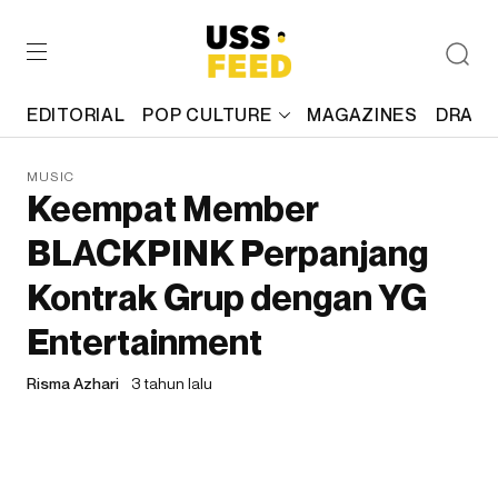
EDITORIAL
POP CULTURE
MAGAZINES
DRAFT
MUSIC
Keempat Member
BLACKPINK Perpanjang
Kontrak Grup dengan YG
Entertainment
Risma Azhari
3 tahun lalu