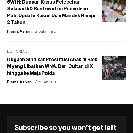
5W1H: Dugaan Kasus Pelecehan
Seksual 50 Santriwati di Pesantren
Pati: Update Kasus Usai Mandek Hampir
2 Tahun
Risma Azhari
2 bulan lalu
EDITORIAL
Dugaan Sindikat Prostitusi Anak di Blok
M yang Libatkan WNA: Dari Cuitan di X
hingga ke Meja Polda
Risma Azhari
3 bulan lalu
Subscribe so you won’t get left