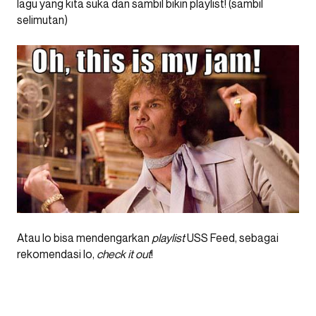
lagu yang kita suka dan sambil bikin playlist! (sambil
selimutan)
Atau lo bisa mendengarkan
playlist
USS Feed, sebagai
rekomendasi lo,
check it out
!