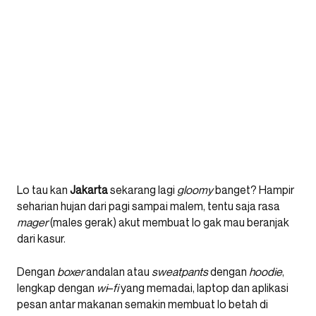
Lo tau kan
Jakarta
sekarang lagi
gloomy
banget? Hampir
seharian hujan dari pagi sampai malem, tentu saja rasa
mager
(males gerak) akut membuat lo gak mau beranjak
dari kasur.
Dengan
boxer
andalan atau
sweatpants
dengan
hoodie
,
lengkap dengan
wi
–
fi
yang memadai, laptop dan aplikasi
pesan antar makanan semakin membuat lo betah di