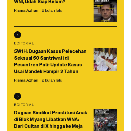
WNI, Udah Siap Belum?
Risma Azhari
2 bulan lalu
4
EDITORIAL
5W1H: Dugaan Kasus Pelecehan
Seksual 50 Santriwati di
Pesantren Pati: Update Kasus
Usai Mandek Hampir 2 Tahun
Risma Azhari
2 bulan lalu
5
EDITORIAL
Dugaan Sindikat Prostitusi Anak
di Blok M yang Libatkan WNA:
Dari Cuitan di X hingga ke Meja