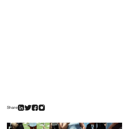
Share