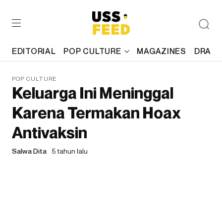
EDITORIAL
POP CULTURE
MAGAZINES
DRAFT
POP CULTURE
Keluarga Ini Meninggal
Karena Termakan Hoax
Antivaksin
Salwa Dita
5 tahun lalu