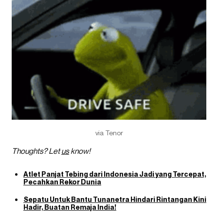
via Tenor
Thoughts? Let
us
know!
Atlet Panjat Tebing dari Indonesia Jadi yang Tercepat,
Pecahkan Rekor Dunia
Sepatu Untuk Bantu Tunanetra Hindari Rintangan Kini
Hadir, Buatan Remaja India!