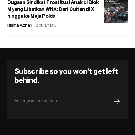
Dugaan Sindikat Prostitusi Anak di Blok
M yang Libatkan WNA: Dari Cuitan di X
hingga ke Meja Polda
Risma Azhari
3 bulan lalu
Subscribe so you won’t get left
behind.