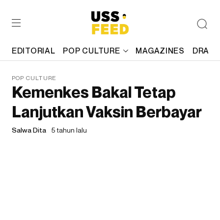
EDITORIAL
POP CULTURE
MAGAZINES
DRAFT
POP CULTURE
Kemenkes Bakal Tetap
Lanjutkan Vaksin Berbayar
Salwa Dita
5 tahun lalu