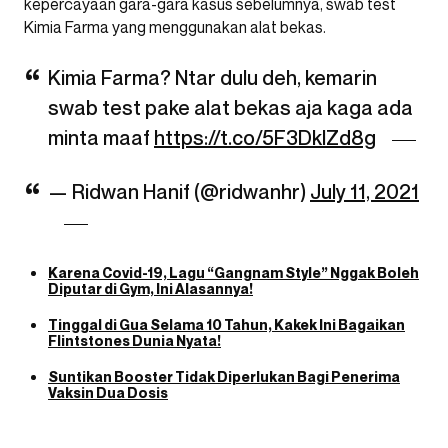
kepercayaan gara-gara kasus sebelumnya, swab test
Kimia Farma yang menggunakan alat bekas.
Kimia Farma? Ntar dulu deh, kemarin
swab test pake alat bekas aja kaga ada
minta maaf
https://t.co/5F3DkIZd8g
— Ridwan Hanif (@ridwanhr)
July 11, 2021
Karena Covid-19, Lagu “Gangnam Style” Nggak Boleh
Diputar di Gym, Ini Alasannya!
Tinggal di Gua Selama 10 Tahun, Kakek Ini Bagaikan
Flintstones Dunia Nyata!
Suntikan Booster Tidak Diperlukan Bagi Penerima
Vaksin Dua Dosis