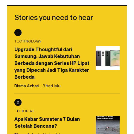
Stories you need to hear
1
TECHNOLOGY
Upgrade Thoughtful dari
Samsung: Jawab Kebutuhan
Berbeda dengan Series HP Lipat
yang Dipecah Jadi Tiga Karakter
Berbeda
Risma Azhari
3 hari lalu
2
EDITORIAL
Apa Kabar Sumatera 7 Bulan
Setelah Bencana?