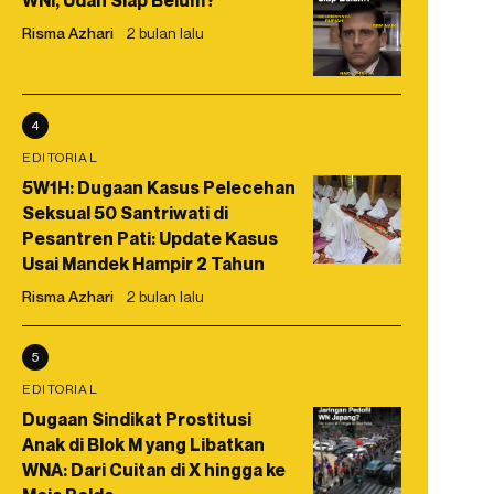
WNI, Udah Siap Belum?
Risma Azhari
2 bulan lalu
4
EDITORIAL
5W1H: Dugaan Kasus Pelecehan
Seksual 50 Santriwati di
Pesantren Pati: Update Kasus
Usai Mandek Hampir 2 Tahun
Risma Azhari
2 bulan lalu
5
EDITORIAL
Dugaan Sindikat Prostitusi
Anak di Blok M yang Libatkan
WNA: Dari Cuitan di X hingga ke