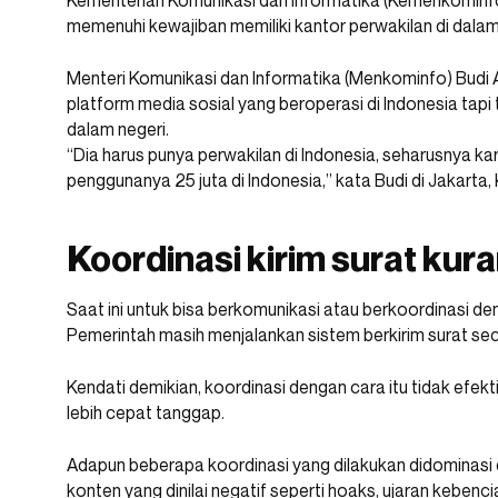
Kementerian Komunikasi dan Informatika (Kemenkominf
memenuhi kewajiban memiliki kantor perwakilan di dalam 
Menteri Komunikasi dan Informatika (Menkominfo) Budi 
platform media sosial yang beroperasi di Indonesia tapi 
dalam negeri.
“Dia harus punya perwakilan di Indonesia, seharusnya kare
penggunanya 25 juta di Indonesia,” kata Budi di Jakarta,
Koordinasi kirim surat kura
Saat ini untuk bisa berkomunikasi atau berkoordinasi deng
Pemerintah masih menjalankan sistem berkirim surat sec
Kendati demikian, koordinasi dengan cara itu tidak efekt
lebih cepat tanggap.
Adapun beberapa koordinasi yang dilakukan didominasi
konten yang dinilai negatif seperti hoaks, ujaran kebenc