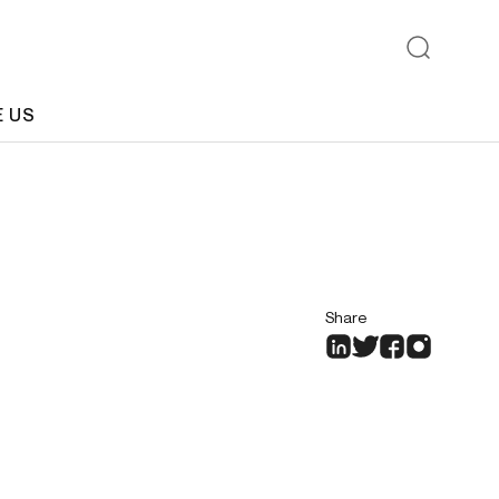
E US
Share