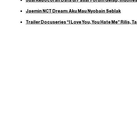
Jaemin NCT Dream: Aku Mau Nyobain Seblak
Trailer Docuseries “I Love You, You Hate Me” Rilis, 