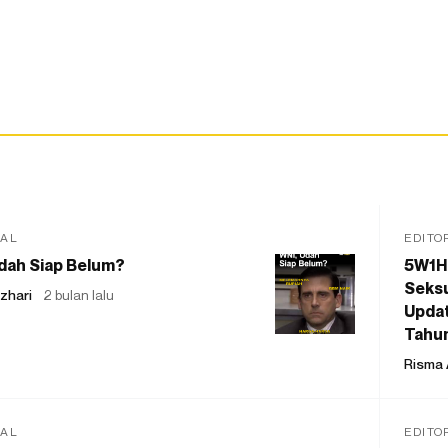
IAL
EDITO
dah Siap Belum?
5W1H
Seksu
zhari
2 bulan lalu
Updat
Tahu
Risma 
IAL
EDITO