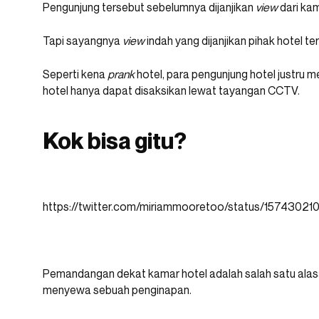
Pengunjung tersebut sebelumnya dijanjikan
view
dari kam
Tapi sayangnya
view
indah yang dijanjikan pihak hotel t
Seperti kena
prank
hotel, para pengunjung hotel justru 
hotel hanya dapat disaksikan lewat tayangan CCTV.
Kok bisa gitu?
https://twitter.com/miriammooretoo/status/157430
Pemandangan dekat kamar hotel adalah salah satu alas
menyewa sebuah penginapan.