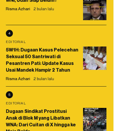
WNI, Udah Siap Belum?
Risma Azhari
2 bulan lalu
4
EDITORIAL
5W1H: Dugaan Kasus Pelecehan
Seksual 50 Santriwati di
Pesantren Pati: Update Kasus
Usai Mandek Hampir 2 Tahun
Risma Azhari
2 bulan lalu
5
EDITORIAL
Dugaan Sindikat Prostitusi
Anak di Blok M yang Libatkan
WNA: Dari Cuitan di X hingga ke