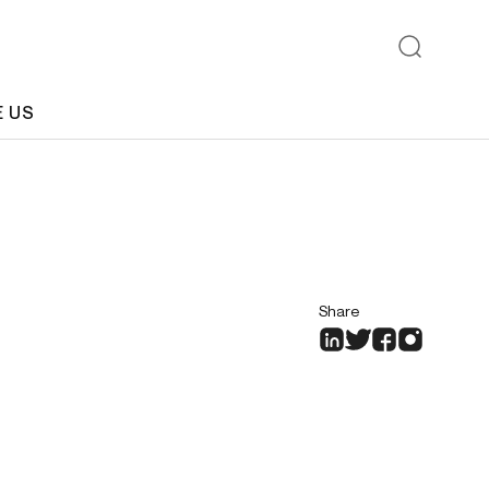
E US
Share