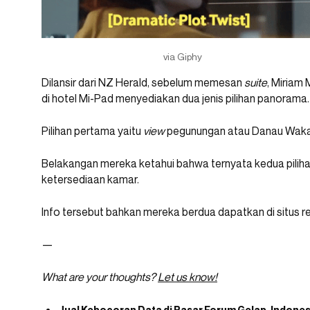
via Giphy
Dilansir dari NZ Herald, sebelum memesan
suite
, Miriam
di hotel Mi-Pad menyediakan dua jenis pilihan panorama.
Pilihan pertama yaitu
view
pegunungan atau Danau Wakat
Belakangan mereka ketahui bahwa ternyata kedua pilih
ketersediaan kamar.
Info tersebut bahkan mereka berdua dapatkan di situs r
—
What are your thoughts?
Let us know!
Jual Kebocoran Data di Pasar Forum Gelap, Indon